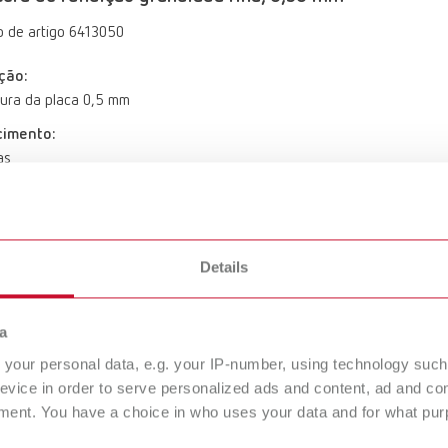
 de artigo 6413050
ção:
ura da placa 0,5 mm
cimento:
as
era de fundição granulada grossa, 0,40 mm
Details
 de artigo 6433040
ção:
a
ura da placa 0,4 mm
your personal data, e.g. your IP-number, using technology such
cimento:
evice in order to serve personalized ads and content, ad and c
as
ment. You have a choice in who uses your data and for what purp