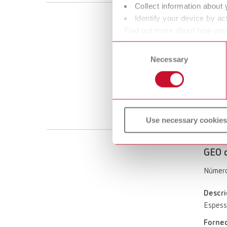
Collect information about 
Identify your device by act
GEO c
Find out more about how your
or withdraw your consent any
Número
Consent
Necessary
Selection
Descri
Espess
Forne
15 folh
Use necessary cookies
GEO c
Número
Descri
Espess
Forne