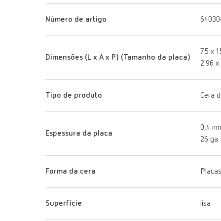
Número de artigo
64030
75 x 
Dimensões (L x A x P) (Tamanho da placa)
2.96 x 
Tipo de produto
Cera d
0,4 m
Espessura da placa
26 ga.
Forma da cera
Placas
Superfície
lisa