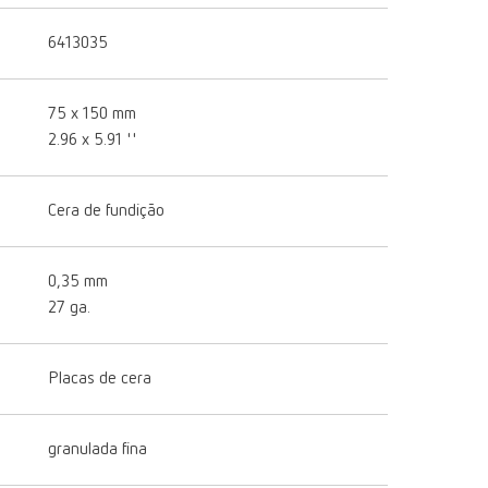
6413035
6413040
75 x 150 mm
75 x 15
2.96 x 5.91 ''
2.96 x 5.
Cera de fundição
Cera de 
0,35 mm
0,4 mm
27 ga.
26 ga.
Placas de cera
Placas d
granulada fina
granulad