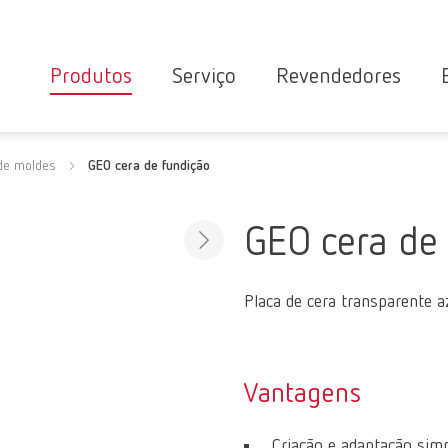
Produtos
Serviço
Revendedores
Equipamentos
Pesquisa de
 de moldes
GEO cera de fundição
Visão geral do serviço
revendedores
Instrumentos
e parceiros
Contato da
Repar
Materiais
GEO cera de
de
assistência
assistência
Novidades
Garantia
REAC
Operacional
Placa de cera transparente a
Parceiro
Produtos para
especializado
clínicas
da Renfert
odontológicas
Vantagens
Criação e adaptação simp