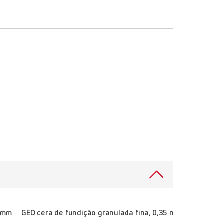
0 mm
GEO cera de fundição granulada fina, 0,35 mm
GEO cer