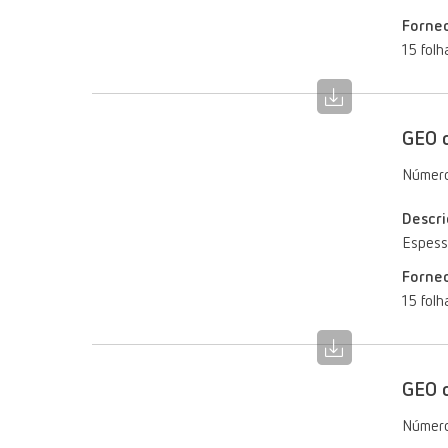
Forne
15 folh
GEO c
Número
Descri
Espess
Forne
15 folh
GEO c
Número