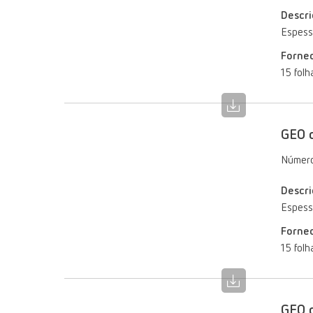
Descri
Espess
Forne
15 folh
GEO c
Número
Descri
Espess
Forne
15 folh
GEO c