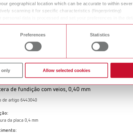
your geographical location which can be accurate to within seve
ively scanning it for specific characteristics (fingerprinting)
era de fundição granulada grossa, 0,50 mm
 personal data is processed and set your preferences in the det
 time from the Cookie Declaration.
 de artigo 6433050
Preferences
Statistics
ção:
ura da placa 0,5 mm
cimento:
as
 only
Allow selected cookies
era de fundição com veios, 0,40 mm
 de artigo 6443040
ção:
ura da placa 0,4 mm
cimento: