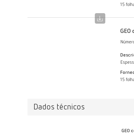
15 folh
GEO c
Número
Descri
Espess
Forne
15 folh
Dados técnicos
GEO c