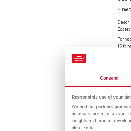
Número
Descri
Espess
Forne
15 folh
GEO c
Consent
Número
Descri
Responsible use of your dat
Espess
We and our partners process 
Forne
access information on your d
15 folh
insights and product develop
also like to: