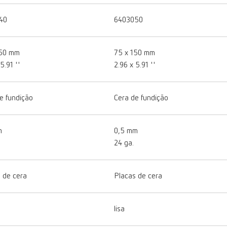
40
6403050
150 mm
75 x 150 mm
5.91 ''
2.96 x 5.91 ''
e fundição
Cera de fundição
m
0,5 mm
24 ga.
 de cera
Placas de cera
lisa