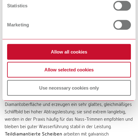
Statistics
Im Kern ist Trimmen kontrollierter Materialabtrag mit einer
rotierenden Schleifscheibe: Das Modell wird auf dem Trimmertisch
Marketing
geführt, während definierte Winkellinien, Anschläge oder ein
verstellbarer Tisch die Orientierung unterstützen. Für konstante
Ergebnisse sind eine gleichmäßige Führung (statt „Drücken“),
Allow all cookies
regelmäßiges Spülen bzw. Absaugen sowie Schutzmaßnahmen
(z. B. Augenschutz) entscheidend – so entstehen plane,
reproduzierbare Modellbasen als verlässliche Grundlage für alle
Allow selected cookies
nachfolgenden zahntechnischen Schritte. Einen großen Einfluss
auf Abtrag, Schliffbild und Standzeit hat die Wahl der
Use necessary cookies only
Trimmerscheibe
, die es in unterschiedlichen Qualitäten gibt:
Volldiamantierte Scheiben
besitzen eine geschlossene
Diamantoberfläche und erzeugen ein sehr glattes, gleichmäßiges
Schliffbild bei hoher Abtragsleistung; sie sind extrem langlebig,
werden in der Praxis häufig für das Nass-Trimmen empfohlen und
bleiben bei guter Wasserführung stabil in der Leistung.
Teildiamantierte Scheiben
arbeiten mit galvanisch