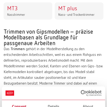
MT3
MT plus
Nasstrimmer
Nass- und Trockentrimmer
Trimmen von Gipsmodellen – präzise
Modellbasen als Grundlage für
passgenaue Arbeiten
Das
Trimmen
gehört in der Modellherstellung zu den
entscheidenden Arbeitsschritten, weil es aus einem Rohguss ein
definiertes, reproduzierbares Arbeitsmodell macht. Mit dem
Modelltrimmer werden Sockel, Kanten und Ebenen von Gips- bzw.
Kiefermodellen kontrolliert abgetragen, bis das Modell stabil
steht, im Artikulator sauber positionierbar ist und klare
Bezugsebenen besitzt. Moderne Trimmer sind dabei auf einen
sicheren, sauberen Workflow ausgelegt: je nach Arbeitsweise als
Nass- oder Trockenlösung, mit ergonomischer Geräte-Neigung
für bessere Sicht, verstellbaren Auflagen/Winkeln und
Consent
Details
About
durchdachten Schutz- und Spülfunktionen, die Scheibe und