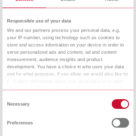
Innenraum frei von Gipsresten halten.
Nutzen im Alltag:
exakte Ebenen und Winkel, weniger
Responsible use of your data
Nacharbeit in Folgeprozessen, sichere Reproduzierbarkeit (z. B. in
We and our partners process your personal data, e.g.
KFO und Prothetik) sowie ein sauberer Arbeitsplatz durch
your IP-number, using technology such as cookies to
Wasserführung oder Absaugkonzepte.
store and access information on your device in order to
Typische Anwendungen im Labor
serve personalized ads and content, ad and content
measurement, audience insights and product
Planen und rechtwinkliges Trimmen von Situations- und
development. You have a choice in who uses your data
Arbeitsmodellen: definierte Standfläche, klare Bezugskanten
and for what purposes. If you allow, we would also like to:
und stabile Sockelhöhe.
Collect information about your geographical location
which can be accurate to within several meters
Bissorientes Trimmen in der Kieferorthopädie:
Identify your device by actively scanning it for specific
reproduzierbare Modellgeometrien und kontrollierte
Consent
characteristics (fingerprinting)
Schleifwinkel, damit Dysgnathien und Ebenenbezüge
Necessary
Selection
Find out more about how your personal data is processed
zuverlässig beurteilbar sind.
and set your preferences in the details section. You can
Vorbereitung für Artikulator und Splitcast: präzise, plane
Preferences
change or withdraw your consent any time from the
Basen und saubere Übergänge, damit Modelle spannungsfrei
Cookie Declaration.
sitzen und wiederholt exakt repositioniert werden können.