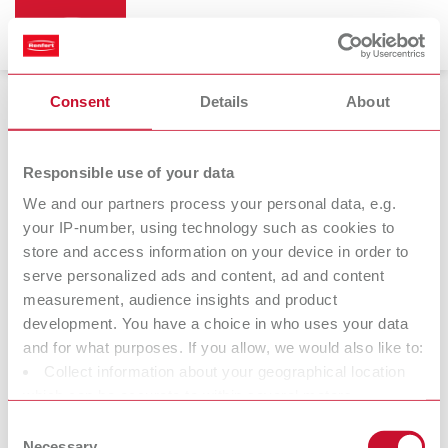
Consent
Details
About
Dentale Mikroskope &
Visualisierungssysteme
Responsible use of your data
We and our partners process your personal data, e.g.
your IP-number, using technology such as cookies to
Mobiloskop S
store and access information on your device in order to
serve personalized ads and content, ad and content
Mikroskop
measurement, audience insights and product
development. You have a choice in who uses your data
and for what purposes. If you allow, we would also like to:
Wir bei Renfert wollen Zahntechnikern und Zahnärzten die Arbeit
Collect information about your geographical location
erleichtern und einen optimalen Workflow ermöglichen. Bei der
which can be accurate to within several meters
Entwicklung unserer Produkte versuchen wir daher stets, die
Identify your device by actively scanning it for specific
Arbeitsweise und die Bedürfnisse von Labor und Praxis
Consent
characteristics (fingerprinting)
nachzuvollziehen. Die Entwicklung unserer Geräte und
Necessary