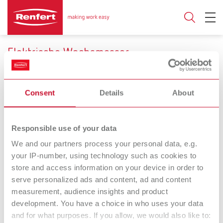
Elektrische Wachsmesser
Sicherer modellieren. In der Hälfte der Zeit.
Consent
Details
About
Anzahl Handstücke
Responsible use of your data
1
2
We and our partners process your personal data, e.g.
your IP-number, using technology such as cookies to
store and access information on your device in order to
Waxlectric I
Waxlectric II
serve personalized ads and content, ad and content
Elektrisches Wachsmesser
Elektrisches Wachsmesser
measurement, audience insights and product
development. You have a choice in who uses your data
Waxlectric light I
Waxlectric light II
and for what purposes. If you allow, we would also like to: