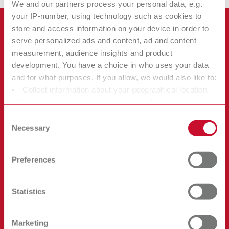
We and our partners process your personal data, e.g.
your IP-number, using technology such as cookies to
store and access information on your device in order to
serve personalized ads and content, ad and content
measurement, audience insights and product
development. You have a choice in who uses your data
and for what purposes. If you allow, we would also like to:
Collect information about your geographical location
which can be accurate to within several meters
Identify your device by actively scanning it for specific
Consent
characteristics (fingerprinting)
Necessary
Selection
Find out more about how your personal data is processed
and set your preferences in the details section. You can
Preferences
change or withdraw your consent any time from the
Das bieten wir dir:
Cookie Declaration.
Statistics
Spannende Aufgaben gepaart mit
Eigenverantwortung, großen Entscheidungs- und
Gestaltungsfreiräumen
Marketing