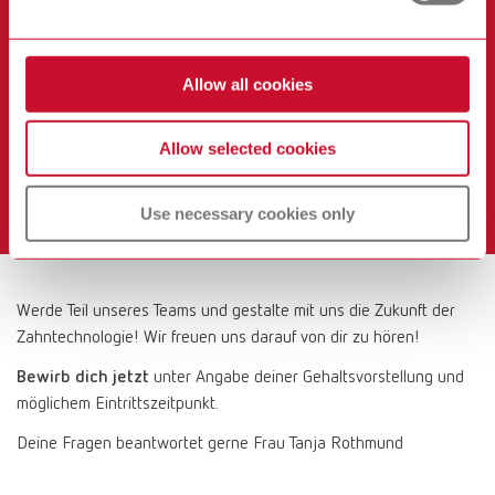
Einen sicheren Arbeitsplatz bei einem wachsenden
Weltmarktführer mit hoher Innovationskraft
Flexible und familienfreundliche Arbeitszeiten inkl.
Allow all cookies
Home-Office-Möglichkeit, um Beruf und
Familienleben zu vereinbaren
Allow selected cookies
Firmeneigene E-Ladesäulen zu günstigen Tarifen und
vieles mehr
Use necessary cookies only
Werde Teil unseres Teams und gestalte mit uns die Zukunft der
Zahntechnologie! Wir freuen uns darauf von dir zu hören!
Bewirb dich jetzt
unter Angabe deiner Gehaltsvorstellung und
möglichem Eintrittszeitpunkt.
Deine Fragen beantwortet gerne Frau Tanja Rothmund