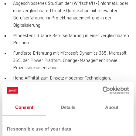
Abgeschlossenes Studium der (Wirtschafts-)Informatik oder
eine vergleichbare IT-nahe Qualifikation mit relevanter
Berufserfahrung im Projektmanagement und in der
Digitalisierung
Mindestens 3 Jahre Berufserfahrung in einer vergleichbaren
Position
Fundierte Erfahrung mit Microsoft Dynamics 365, Microsoft
365, der Power Platform, Change-Management sowie
Prozessdokumentation
Hohe Affinität zum Einsatz moderner Technologien,
insbesondere Künstlicher Intelligenz
Strukturierte, selbstständige und lösungsorientierte
Arbeitsweise
Consent
Details
About
Ausgeprägte Kommunikationsstärke sowie die Fähigkeit,
komplexe Sachverhalte verständlich zu vermitteln
Responsible use of your data
Gute Englischkenntnisse in Wort und Schrift