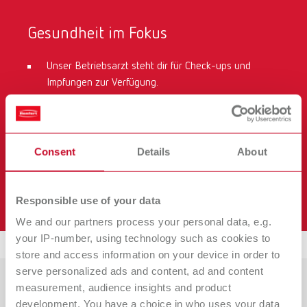
Gesundheit im Fokus
Unser Betriebsarzt steht dir für Check-ups und
Impfungen zur Verfügung.
Genieße ergonomische Arbeitsplätze sowie
kostenlose Arbeitskleidung.
Nach zwei Jahren Betriebszugehörigkeit profitierst
Consent
Details
About
du von unserer betrieblichen
Krankenzusatzversicherung mit einem jährlichen
Zuschuss von 300 €.
Responsible use of your data
We and our partners process your personal data, e.g.
your IP-number, using technology such as cookies to
store and access information on your device in order to
serve personalized ads and content, ad and content
measurement, audience insights and product
development. You have a choice in who uses your data