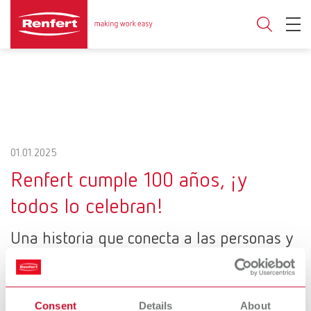
01.01.2025
Renfert cumple 100 años, ¡y
todos lo celebran!
Una historia que conecta a las personas y
crea futuro
Consent
Details
About
Todo empezó en 1925, con una idea, dos hermanos y una buena