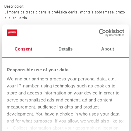
Descripción:
Lámpara de trabajo para la protésica dental, montaje sobremesa, brazo
a la izquierda
LIGHT 1, 100-240V US/JP
Consent
Details
About
Referencia 25001600
Descripción:
Lámpara de trabajo para la protésica dental, montaje sobremesa, brazo
Responsible use of your data
a la izquierda
We and our partners process your personal data, e.g.
your IP-number, using technology such as cookies to
store and access information on your device in order to
LIGHT 1, 100-240V US/JP
serve personalized ads and content, ad and content
Referencia 25001700
measurement, audience insights and product
development. You have a choice in who uses your data
Descripción:
Lámpara de trabajo para la protésica dental, montaje en pared
and for what purposes. If you allow, we would also like to:
Collect information about your geographical location