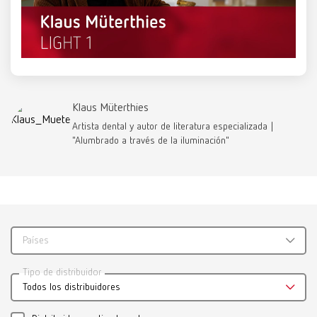
Descripción:
18–74 mm (0.71–2.92")
Ver lista de piezas de recambio
Volumen de suministro:
1 pieza
LIGHT 1, 100-240V
Referencia 25000700
Klaus Müterthies
Folletos
Ver lista de piezas de recambio
Artista dental y autor de literatura especializada |
"Alumbrado a través de la iluminación"
LIGHT 1 Flyer ES
PDF (849KB)
español (ES)
Países
Descargar
Tipo de distribuidor
Todos los distribuidores