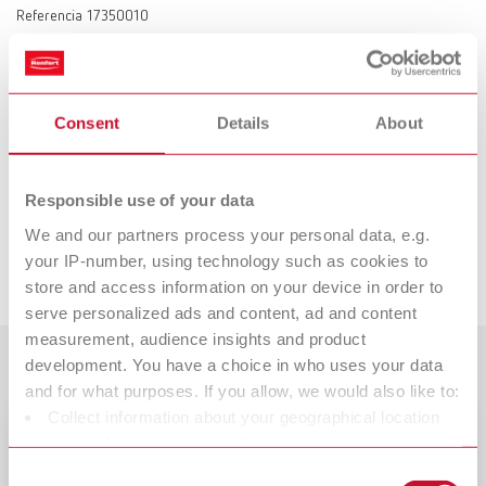
Referencia 17350010
Descripción:
El agente aislante para los modelos impresos en 3D garantiza un efecto
aislante óptimo entre el modelo y la resina dental.
Consent
Details
About
Volumen de suministro:
80 gr
Responsible use of your data
Productos adecuados
We and our partners process your personal data, e.g.
Descargas
your IP-number, using technology such as cookies to
store and access information on your device in order to
SIMPLEX model designer
serve personalized ads and content, ad and content
Referencia 17350050
measurement, audience insights and product
Descripción:
Testimonios de los clientes
development. You have a choice in who uses your data
SIMPLEX model designer convierte los datos del escáner intraoral en el
and for what purposes. If you allow, we would also like to:
modelo listo para imprimir. Gracias a un procedimiento estructurado el
Collect information about your geographical location
software garantiza que no se olvide nada ni se haga incorrectamente en
Folletos
la confección de modelos. Puede utilizarse como complemento opcional
which can be accurate to within several meters
SIMPLEX-MODEL-ISOLATION_FLYER_ES.PDF
del sistema de impresora 3D por filamento SIMPLEX o de forma
Identify your device by actively scanning it for specific
Consent
independiente.
Como profesional del sector, siempre estoy buscando productos