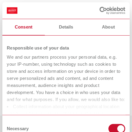
Mindestens einen guten Realschulabschluss
Genaue, korrekte und saubere Arbeitsweise
Consent
Details
About
Technisches Verständnis und räumliches
Vorstellungsvermögen
Gute Mathematikkenntnisse
Responsible use of your data
Konzentrationsfähigkeit, Zuverlässigkeit und Ausdauer
We and our partners process your personal data, e.g.
your IP-number, using technology such as cookies to
Wenn du die Chance ergreifen möchtest, mit einer vielseitigen
store and access information on your device in order to
und spannenden Ausbildung in das Berufsleben zu starten, dann:
serve personalized ads and content, ad and content
Tu es – bewirb dich jetzt um (d)einen Ausbildungsplatz bei
measurement, audience insights and product
Renfert!
development. You have a choice in who uses your data
and for what purposes. If you allow, we would also like to:
Schicke uns deine vollständige Bewerbung bevorzugt per
E-Mail
.
Collect information about your geographical location
which can be accurate to within several meters
Identify your device by actively scanning it for specific
Consent
characteristics (fingerprinting)
Necessary
Selection