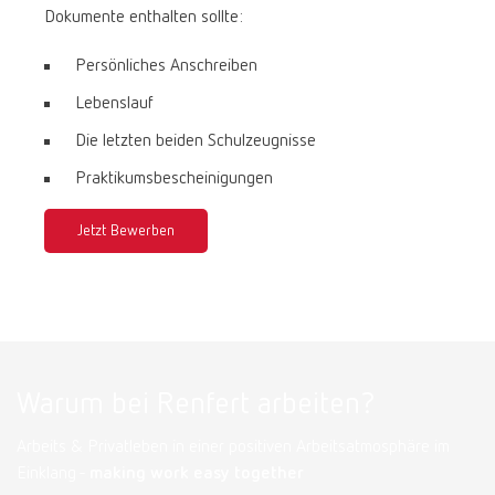
Dokumente enthalten sollte:
Persönliches Anschreiben
Lebenslauf
Die letzten beiden Schulzeugnisse
Praktikumsbescheinigungen
Jetzt Bewerben
Warum bei Renfert arbeiten?
Arbeits & Privatleben in einer positiven Arbeitsatmosphäre im
Einklang -
making work easy together