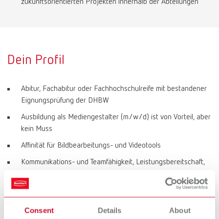
zukunftsorientierten Projekten innerhalb der Abteilungen
Dein Profil
Abitur, Fachabitur oder Fachhochschulreife mit bestandener
Eignungsprüfung der DHBW
Ausbildung als Mediengestalter (m/w/d) ist von Vorteil, aber
kein Muss
Affinität für Bildbearbeitungs- und Videotools
Kommunikations- und Teamfähigkeit, Leistungsbereitschaft,
Zuverlässigkeit und Flexibilität
Sorgfältige, strukturierte und exakte Arbeitsweise
Gute Deutschkenntnisse in Wort und Schrift, sowie Englisch
Consent
Details
About