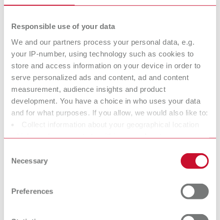
als weitere Fremdsprache von Vorteil
Responsible use of your data
We and our partners process your personal data, e.g.
your IP-number, using technology such as cookies to
store and access information on your device in order to
serve personalized ads and content, ad and content
measurement, audience insights and product
development. You have a choice in who uses your data
and for what purposes. If you allow, we would also like to:
Collect information about your geographical location
which can be accurate to within several meters
Identify your device by actively scanning it for specific
Consent
So sieht die Ausbildung aus!
characteristics (fingerprinting)
Necessary
Selection
Find out more about how your personal data is processed
In diesem Film siehst du was dich erwartet.
and set your preferences in the details section. You can
Preferences
change or withdraw your consent any time from the
Wenn du die Chance ergreifen möchtest, mit einer vielseitigen
Cookie Declaration.
und spannenden Ausbildung in das Berufsleben zu starten,