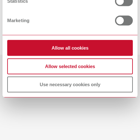
Statistics
dann:
Tu es – bewirb dich jetzt um (d)einen
Ausbildungsplatz bei Renfert!
Marketing
Schicke uns deine vollständige Bewerbung sowie einige
Arbeitsbeispiele zur Beurteilung deiner künstlerischen Eignung
bevorzugt per
E-Mail
.
Allow all cookies
Allow selected cookies
Use necessary cookies only