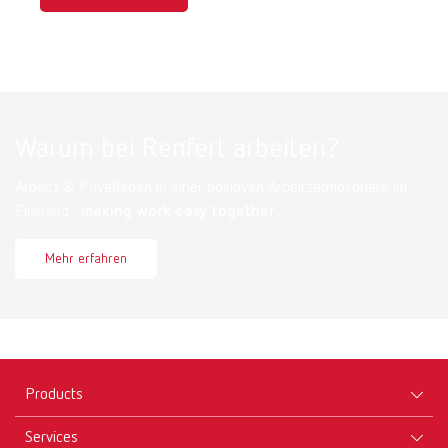
Warum bei Renfert arbeiten?
Arbeits & Privatleben in einer positiven Arbeitsatmosphäre im
Einklang -
making work easy together
Mehr erfahren
Products
Services