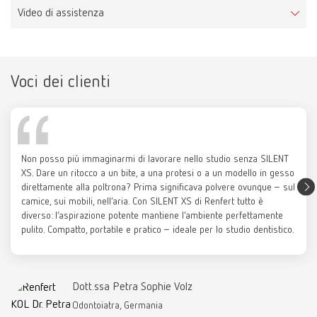
Codice articolo 29220000
Dotazione:
Video di assistenza
1 pezzo
Visualizza la lista dei ricambi
Voci dei clienti
Set di filtri SILENT XS
SILENT XS, 100-240V US / JP
Catalogo
Codice articolo 29220002
Codice articolo 29221000
RENFERT_CATALOG_IT.PDF
Dotazione:
PDF (28.68MB)
3 pezzi, incl. filtro aria di scarico
Visualizza la lista dei ricambi
Non posso più immaginarmi di lavorare nello studio senza SILENT
italiano (IT)
XS. Dare un ritocco a un bite, a una protesi o a un modello in gesso
direttamente alla poltrona? Prima significava polvere ovunque – sul
SILENT XS, 100-240 Rest of World
camice, sui mobili, nell’aria. Con SILENT XS di Renfert tutto è
Codice articolo 29223000
Scarica
diverso: l’aspirazione potente mantiene l’ambiente perfettamente
SILENT XS Startup, Operation,
pulito. Compatto, portatile e pratico – ideale per lo studio dentistico.
Visualizza la lista dei ricambi
Maintenance EN
Dott.ssa Petra Sophie Volz
Odontoiatra, Germania