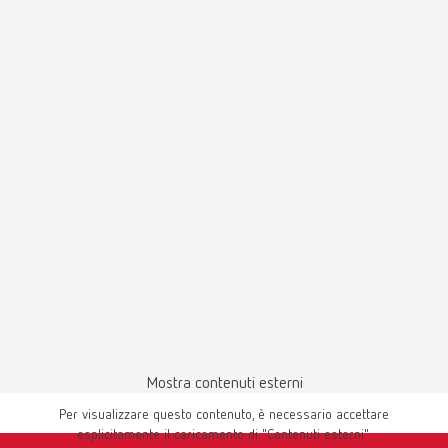
italiano (IT)
Scarica
Dichiarazione di conformità CE
Dentale Absaugungen
PDF (1.8MB)
Multilingue
Mostra contenuti esterni
Per visualizzare questo contenuto, è necessario accettare
esplicitamente il caricamento di "Contenuti esterni".
Scarica