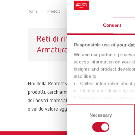
Home
Prodotti
Materiali
Armatura palatale
Consent
Reti di rinforzo /
Responsible use of your dat
Armatura palatale
We and our partners process 
access information on your d
insights and product develop
also like to:
Collect information about 
Noi della Renfert vogliamo semplificare il lavoro d
Identify your device by act
prodotti, cerchiamo pertanto di attenerci sempre al
Find out more about how your
dei nostri materiali avviene in uno scambio attivo
or withdraw your consent any
Consent
e valido valore aggiunto per la gestione quotidiana 
Necessary
Selection