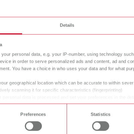
Details
a
your personal data, e.g. your IP-number, using technology such
evice in order to serve personalized ads and content, ad and c
ment. You have a choice in who uses your data and for what purp
your geographical location which can be accurate to within seve
i odontotecnici e dentisti e consentire una gestione ottimale dei
ively scanning it for specific characteristics (fingerprinting)
le modalità di lavoro e alle esigenze del laboratorio e dello stu
 personal data is processed and set your preferences in the det
 con le persone che vi lavorano quotidianamente. Tutti i prodot
 time from the Cookie Declaration.
dei processi lavorativi.
Preferences
Statistics