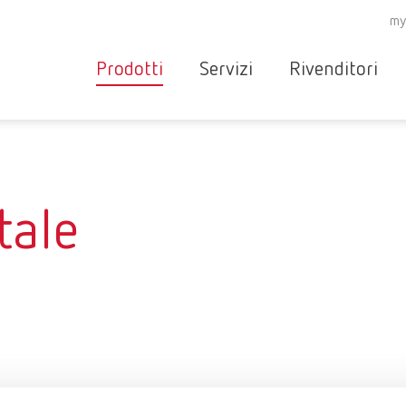
my
Prodotti
Servizi
Rivenditori
Apparecchi
Ricerca
Panoramica del serviz
rivenditori e
Strumenti
partner del
Contatto
Ri
Materiali
tale
servizio
servizio
assistenza
assistenza
Novità
Garanzia
RE
Partner
Prodotti per
operativa
specializzati
lo studio
Renfert
dentistico