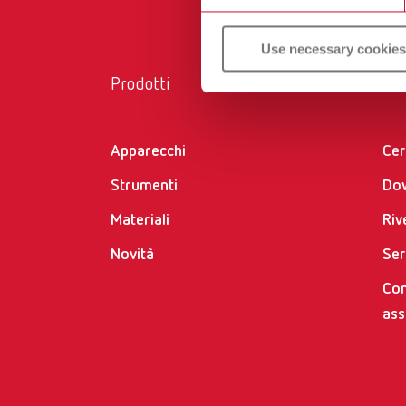
Use necessary cookies
Prodotti
Ser
Apparecchi
Cer
Strumenti
Do
Materiali
Riv
Novità
Ser
Con
ass