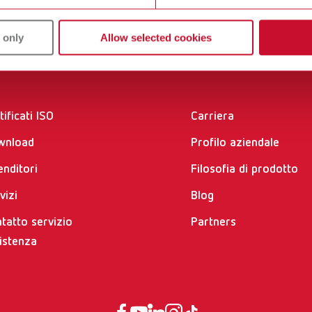
 only
Allow selected cookies
vizi
Azienda
tificati ISO
Carriera
wnload
Profilo aziendale
enditori
Filosofia di prodotto
vizi
Blog
tatto servizio
Partners
istenza