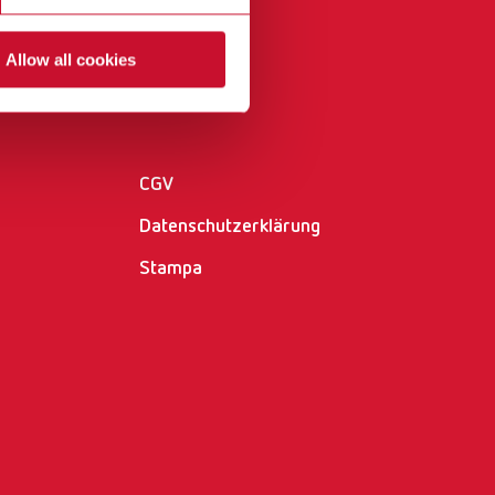
International
PT
Allow all cookies
International
RU
Altro
Italy
IT
Japan
EN
CGV
Mexico
EN
Datenschutzerklärung
Mexico
ES
Stampa
NME
EN
Poland
DE
Poland
EN
Portugal
PT