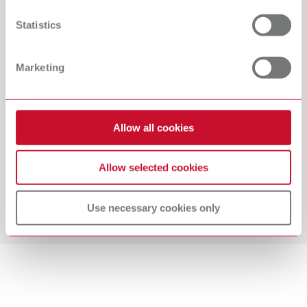
Cookie Declaration.
importanza allo sviluppo e alla qualificazione personale e
Statistics
ci impegniamo intensamente nella formazione
professionale. Un ambiente di lavoro flessibile e adatto
alle famiglie soddisfa la richiesta di un sano equilibrio tra
Marketing
lavoro e vita privata. Viviamo una cultura cooperativa di
gestione e di feedback. Il lavoro è caratterizzato da stima
e responsabile autonomia. In quanto azienda orientata al
futuro, abbiamo un'elevata consapevolezza della
Allow all cookies
sostenibilità sociale ed ecologica. I nostri dipendenti
godono di un elevato livello di sicurezza del posto di
Allow selected cookies
lavoro, di una retribuzione superiore alla media e di
interessanti benefici accessori e partecipano agli utili
Use necessary cookies only
dell'azienda.