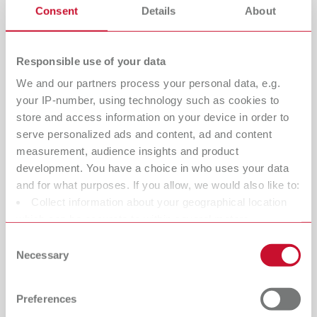
Consent
Details
About
Responsible use of your data
We and our partners process your personal data, e.g.
your IP-number, using technology such as cookies to
store and access information on your device in order to
serve personalized ads and content, ad and content
measurement, audience insights and product
development. You have a choice in who uses your data
Umanità, stima e responsabilità
and for what purposes. If you allow, we would also like to:
Collect information about your geographical location
Renfert è un'azienda a conduzione familiare giunta alla
which can be accurate to within several meters
quarta generazione. Anche se la nostra azienda si
Identify your device by actively scanning it for specific
Consent
estende in tutto il mondo, il carattere familiare è sempre
characteristics (fingerprinting)
Necessary
Selection
stato preservato. Il management, dal padre fondatore agli
Find out more about how your personal data is processed
attuali amministratori delegati
Sören Hug
e
Dr. Sören
and set your preferences in the details section. You can
Rieger
, ha sempre assunto un alto livello di
Preferences
change or withdraw your consent any time from the
responsabilità. Come datori di lavoro, attribuiamo grande