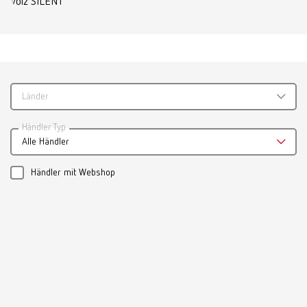
Broschüren
SILENT XS Product Flyer DE
PDF (970KB)
Deutsch (DE)
Länder
Herunterladen
Händler Typ
Alle Händler
Händler mit Webshop
Broschüren
SILENT XS Product Folder DE
PDF (1.05MB)