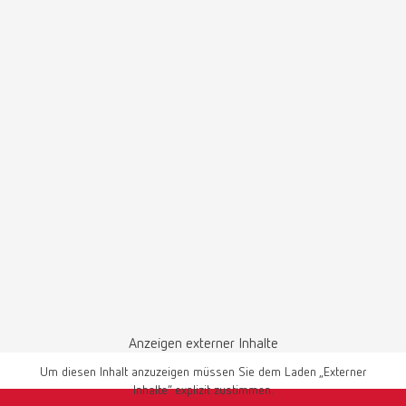
Deutsch (DE)
Herunterladen
Konformitätserklärung
Dentale Absaugungen
PDF (1.8MB)
Mehrsprachig
Anzeigen externer Inhalte
Um diesen Inhalt anzuzeigen müssen Sie dem Laden „Externer
Herunterladen
Inhalte“ explizit zustimmen.