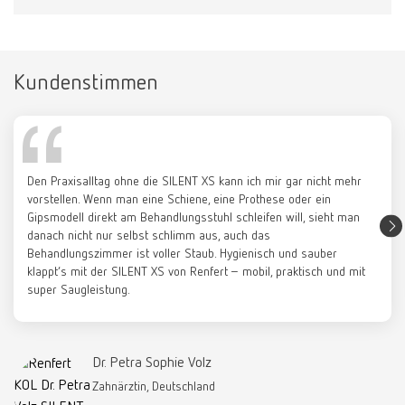
1 Stück
Ersatzteilliste anzeigen
Kundenstimmen
Filterset SILENT XS
SILENT XS, 100-240V US / JP
Katalog
Artikelnummer 29220002
Artikelnummer 29221000
RENFERT_CATALOG_DE.PDF
Lieferumfang:
PDF (29.21MB)
3 Stück inkl. Abluftfilter
Ersatzteilliste anzeigen
Den Praxisalltag ohne die SILENT XS kann ich mir gar nicht mehr
Deutsch (DE)
vorstellen. Wenn man eine Schiene, eine Prothese oder ein
Gipsmodell direkt am Behandlungsstuhl schleifen will, sieht man
SILENT XS, 100-240 Rest of World
danach nicht nur selbst schlimm aus, auch das
Artikelnummer 29223000
Herunterladen
Behandlungszimmer ist voller Staub. Hygienisch und sauber
SILENT XS Unboxing Inbetriebnahme
klappt’s mit der SILENT XS von Renfert – mobil, praktisch und mit
Ersatzteilliste anzeigen
super Saugleistung.
Wartung DE
Dr. Petra Sophie Volz
Zahnärztin, Deutschland