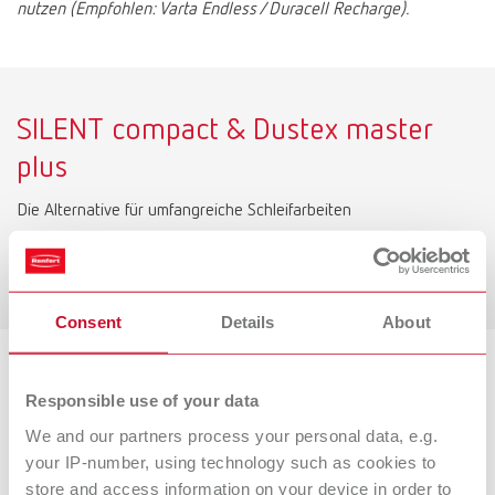
nutzen (Empfohlen: Varta Endless / Duracell Recharge).
SILENT compact & Dustex master
plus
Die Alternative für umfangreiche Schleifarbeiten
Mehr erfahren!
Consent
Details
About
Produktvarianten
Responsible use of your data
We and our partners process your personal data, e.g.
your IP-number, using technology such as cookies to
SILENT XS, 100-240V
store and access information on your device in order to