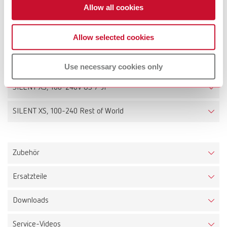
Quick Start Guide
Allow all cookies
Technische Daten
Allow selected cookies
SILENT XS, 100-240V
Use necessary cookies only
SILENT XS, 100-240V US / JP
SILENT XS, 100-240 Rest of World
Zubehör
Ersatzteile
Arbeitskloben SILENT XS
Downloads
Artikelnummer 29220001
SILENT XS, 100-240V
Artikelnummer 29220000
Lieferumfang:
Service-Videos