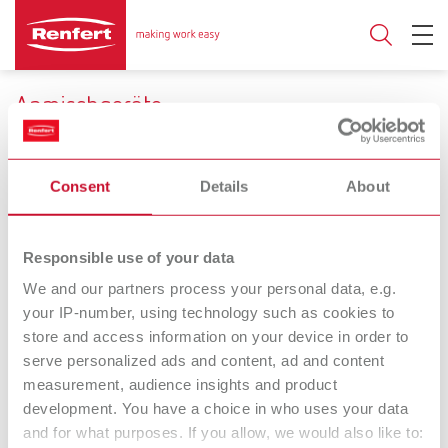
Anmischgeräte
Perfekt mischen. Jedes Mal.
Consent
Details
About
Vakuumerzeugung
Responsible use of your data
Membranpumpe
Druckluft
We and our partners process your personal data, e.g.
your IP-number, using technology such as cookies to
store and access information on your device in order to
Twister
Twister evolution
serve personalized ads and content, ad and content
Vakuumanmischgerät
Vakuumanmischgerät
measurement, audience insights and product
development. You have a choice in who uses your data
Twister venturi
and for what purposes. If you allow, we would also like to: