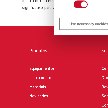
intercâmbio intenso com as pessoas que trabalha
significativo para o fluxo de trabalho diário.
Use necessary cookies
Produtos
Ser
Equipamentos
Cer
Instrumentos
Do
Materiais
Re
Novidades
Ser
Con