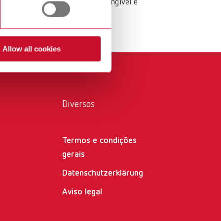
ções com valor acrescentado tangível e
International
PT
International
RU
Allow all cookies
Italy
IT
Japan
EN
Mexico
EN
Diversos
Mexico
ES
NME
EN
Termos e condições
gerais
Poland
DE
Datenschutzerklärung
Poland
EN
Aviso legal
Portugal
PT