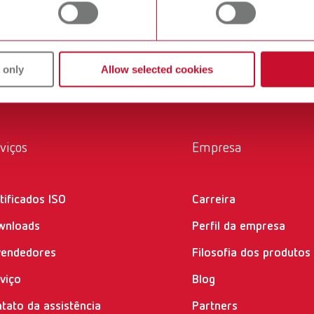
m com eles diariamente. Todos os produtos da Renfert são solu
 only
Allow selected cookies
viços
Empresa
tificados ISO
Carreira
wnloads
Perfil da empresa
vendedores
Filosofia dos produtos
viço
Blog
tato da assistência
Partners