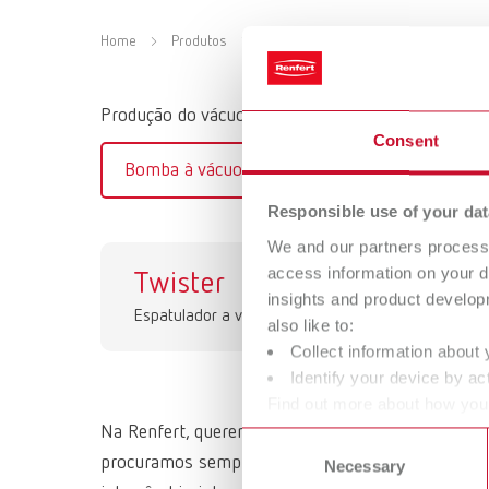
Home
Produtos
Equipamentos
Espatuladores
Produção do vácuo
Consent
Bomba à vácuo integrada
Ar compri
Responsible use of your dat
We and our partners process 
access information on your d
Twister
Tw
insights and product develop
Espatulador a vácuo
Esp
also like to:
Collect information about 
Identify your device by act
Find out more about how your
or withdraw your consent any
Na Renfert, queremos facilitar o trabalho de técn
Consent
procuramos sempre entender o funcionamento e ne
Necessary
Selection