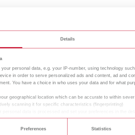
Details
mido
a
your personal data, e.g. your IP-number, using technology such
evice in order to serve personalized ads and content, ad and c
ister evolution
Twister venturi
ment. You have a choice in who uses your data and for what purp
atulador a vácuo
Espatulador a vácuo
your geographical location which can be accurate to within seve
ively scanning it for specific characteristics (fingerprinting)
 personal data is processed and set your preferences in the det
 time from the Cookie Declaration.
icos de prótese dentária e dentistas, permitindo um fluxo de tr
cessidades do laboratório e do consultório. Para isso, dese
Preferences
Statistics