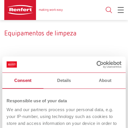
Equipamentos de limpeza
Aplicação
Limpeza de
Consent
Details
About
Limpeza universal
próteses/Outras
restaurações
Responsible use of your data
Técnica
We and our partners process your personal data, e.g.
Ultra-som
Ímã/Pinos
your IP-number, using technology such as cookies to
store and access information on your device in order to