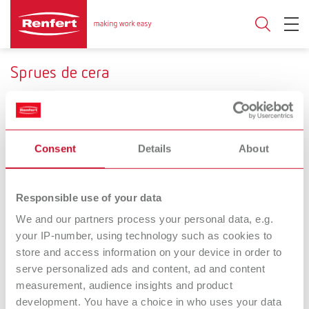
Sprues de cera
Formar facilmente a naturalidade.
Consent
Details
About
Forma da cera
Sprues com reservatório
Barras de fundição
Fio de cera
Diâmetro
Responsible use of your data
4 mm
2 mm
2,5 mm
3 mm
3,5 mm
5 mm
We and our partners process your personal data, e.g.
0,8 mm
1 mm
your IP-number, using technology such as cookies to
Dureza
store and access information on your device in order to
serve personalized ads and content, ad and content
duro
dureza média
measurement, audience insights and product
development. You have a choice in who uses your data