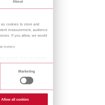
About
International
PT
 vida de
International
RU
tá, de
 as cookies to store and
Italy
IT
ontent measurement, audience
Japan
EN
oses. If you allow, we would
Mexico
EN
ral meters
Mexico
ES
ails section. You can change
edades.
NME
EN
Marketing
Poland
DE
Poland
EN
odutos.
Portugal
PT
Allow all cookies