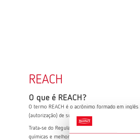
REACH
O que é REACH?
O termo REACH é o acrônimo formado em inglês de 
(autorização) de substâncias químicas.
Trata‑se do Regulamento Europeu (CE) nº 1907/20
químicas e melhorar a proteção da saúde humana