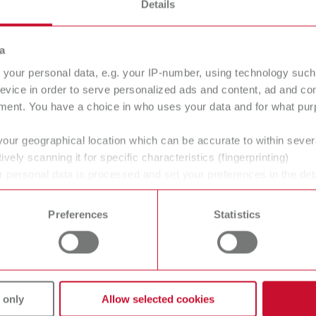
Details
am ou utilizam substâncias químicas e abrange todo o ciclo de
a
(downstream user) segundo o REACH. Portanto, a Renfert não es
your personal data, e.g. your IP-number, using technology such
evice in order to serve personalized ads and content, ad and c
ment. You have a choice in who uses your data and for what purp
ry High Concern — substâncias extremamente preocupantes.
your geographical location which can be accurate to within seve
ively scanning it for specific characteristics (fingerprinting)
REACH na chamada lista de candidatos e incluem substâncias
 personal data is processed and set your preferences in the det
ais à saúde humana ou ao meio ambiente devido às suas propri
 time from the Cookie Declaration.
/candidate-list-substances-in-articles-table
Preferences
Statistics
se a obrigação específica de informação ao longo da cadeia de
nto REACH.
dores para esclarecer o uso dessas substâncias em nossos pr
 only
Allow selected cookies