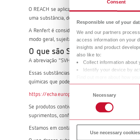
Consent
O REACH se aplica a todas as empresas que fabric
uma substância, desde a produção até o descarte.
Responsible use of your dat
A Renfert é considerada um “usuário a jusante” 
We and our partners process 
modo geral, sujeita à obrigação de registro.
access information on your d
insights and product develop
O que são SVHC?
also like to:
A abreviação "SVHC" significa Substances of Ve
Collect information about 
Identify your device by act
Essas substâncias são definidas no Regulamento 
Find out more about how your
químicas que podem ser potencialmente prejudici
or withdraw your consent any
Consent
https://echa.europa.eu/information-on-chemicals
Necessary
Selection
Se produtos contiverem substâncias SVHC, aplica‑
suprimentos, conforme o artigo 33 do Regulame
Estamos em contato contínuo com nossos fornece
Use necessary cookies