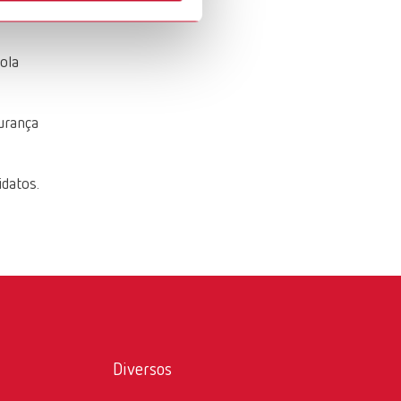
s
Russia
RU
Spain
ES
ola
Turkey
DE
urança
Turkey
EN
United Kingdom
EN
datos.
United States
EN
United States
ES
Diversos