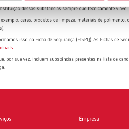
m as legislações vigentes. Para antecipar possíveis proibiçõe
bstituição dessas substâncias sempre que tecnicamente viável.
exemplo, ceras, produtos de limpeza, materiais de polimento, c
s).
ormamos isso na Ficha de Segurança (FISPQ). As Fichas de Seg
loads.
 por sua vez, incluem substâncias presentes na lista de candi
ga.
viços
Empresa