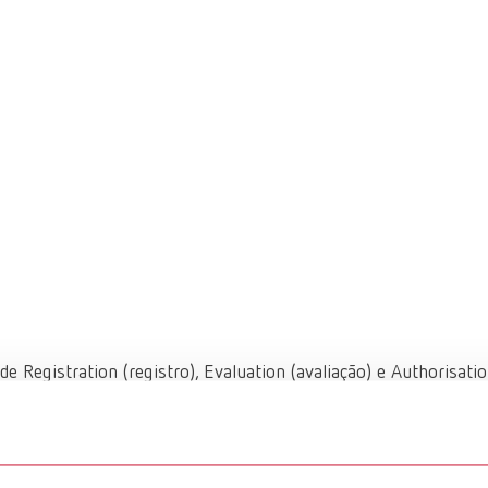
Registration (registro), Evaluation (avaliação) e Authorisati
06, cujo objetivo é garantir a segurança no uso de substânci
 e do meio ambiente.