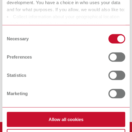
development. You have a choice in who uses your data
and for what purposes. If you allow, we would also like to:
Picosilk
Bandeja para
Collect information about your geographical location
Redutor da tensão superficial
which can be accurate to within several meters
queima
em cera
Identify your device by actively scanning it for specific
Consent
characteristics (fingerprinting)
Necessary
Selection
Find out more about how your personal data is processed
Na Renfert, queremos facilitar o trabalho de técnicos de prótese
and set your preferences in the details section. You can
Preferences
dentária e dentistas, permitindo um fluxo de trabalho ideal. Ao
change or withdraw your consent any time from the
desenvolver os nossos produtos, procuramos sempre entender o
Cookie Declaration.
funcionamento e necessidades do laboratório e do consultório.
Statistics
Para isso, desenvolvemos os nossos equipamentos e materiais
em intercâmbio intenso com as pessoas que trabalham com eles
diariamente. Todos os produtos da Renfert são soluções com
Marketing
valor acrescentado tangível e significativo para o fluxo de
trabalho diário.
Allow all cookies