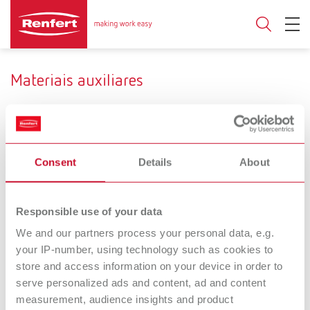
Materiais auxiliares
Aplicação
Consent
Details
About
Reduzir a tensão
Cozer
superficial
Responsible use of your data
We and our partners process your personal data, e.g.
your IP-number, using technology such as cookies to
Firing paste
POWER steamer
store and access information on your device in order to
Pasta refratária para
descaler
serve personalized ads and content, ad and content
estabilizar trabalhos em
Descalcificante concentrado
measurement, audience insights and product
cerâmica durante a queima
(para POWER steamer 1 e 2)