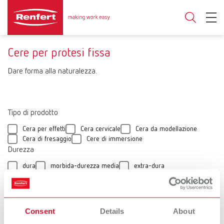
Cere per protesi fissa
Dare forma alla naturalezza.
Tipo di prodotto
Cera per effetti
Cera cervicale
Cera da modellazione
Cera di fresaggio
Cere di immersione
Durezza
dura
morbida-durezza media
extra-dura
durezza media
morbida
Applicazione
Tecnica convenzionale
Consent
Details
About
Ceratura estetica
corone e ponti