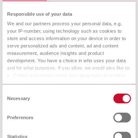
Responsible use of your data
GEO Expert A.
GEO Expert
We and our partners process your personal data, e.g.
Bruguera
Gingiva A.
your IP-number, using technology such as cookies to
store and access information on your device in order to
Cere per la modellazione
Bruguera
estetica
serve personalized ads and content, ad and content
Cere per la modellazione
measurement, audience insights and product
estetica
development. You have a choice in who uses your data
and for what purposes. If you allow, we would also like to:
GEO Expert
GEO Classic
Collect information about your geographical location
Cere da modellazione e cere
Functional
which can be accurate to within several meters
speciali
Cere per la modellazione
Identify your device by actively scanning it for specific
Consent
funzionale
characteristics (fingerprinting)
Necessary
Selection
Find out more about how your personal data is processed
GEO Crowax
GEO Dip
and set your preferences in the details section. You can
Preferences
change or withdraw your consent any time from the
Cera da modellazione
Cere di immersione
Cookie Declaration.
Statistics