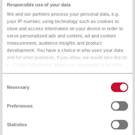
Responsible use of your data
GEO Expert A.
GEO Expert
We and our partners process your personal data, e.g.
your IP-number, using technology such as cookies to
Bruguera
Gingiva A.
store and access information on your device in order to
Ästhetische Modellierwachse
Bruguera
serve personalized ads and content, ad and content
Ästhetische Modellierwachse
measurement, audience insights and product
development. You have a choice in who uses your data
GEO Expert
GEO Classic
and for what purposes. If you allow, we would also like to:
Collect information about your geographical location
Modellier- und Spezialwachse
Functional
which can be accurate to within several meters
Funktionelle Modellierwachse
Identify your device by actively scanning it for specific
Consent
characteristics (fingerprinting)
Necessary
Selection
GEO Crowax
GEO Dip
Find out more about how your personal data is processed
Modellierwachs
Tauchwachs
and set your preferences in the details section. You can
Preferences
change or withdraw your consent any time from the
Cookie Declaration.
GEO Rewax
Statistics
Tauchwachs