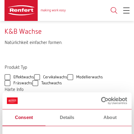
K&B Wachse
Natürlichkeit einfacher formen.
Produkt Typ
Effektwachs
Cervikalwachs
Modellierwachs
Fräswachs
Tauchwachs
Härte Info
hart
weich-mittelhart
extrahart
mittelhart
weich
Anwendung
Consent
Details
About
Konventionelle Kronen-
Ästhetisches Wax-up
und Brückentechnik