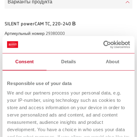
Варианты продукта
SILENT powerCAM TC, 220-240 В
Артикульный номер 29380000
Комплект поставки:
SILENT powerCAM TC, краткое руководство, всасывающий шланг 2
м вкл. 2 концевые муфты
Consent
Details
About
SILENT powerCAM TC, 120 В
Responsible use of your data
Артикульный номер 29381000
We and our partners process your personal data, e.g.
Комплект поставки:
your IP-number, using technology such as cookies to
SILENT powerCAM TC, краткое руководство, всасывающий шланг 2
store and access information on your device in order to
м вкл. 2 концевые муфты
serve personalized ads and content, ad and content
measurement, audience insights and product
development. You have a choice in who uses your data
Технические данные
and for what purposes. If you allow, we would also like to: