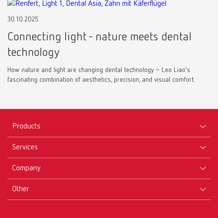
30.10.2025
Connecting light - nature meets dental
technology
How nature and light are changing dental technology – Leo Liao's
fascinating combination of aesthetics, precision, and visual comfort.
Products
Services
Equipment
Company
Instruments
Certificates ISO
Materials
Other
Downloads
Careers
New Products
Dealers
Company-Portrait
GTC