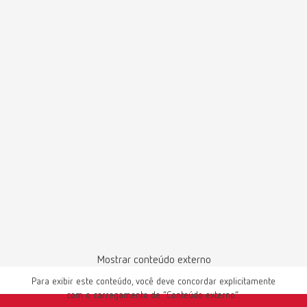
Baixar
Número de artigo 17241114
Fornecimento:
2 unidades, sem cabo
lay:art evo tamanho 6 flame refill
Número de artigo 17240116
Fornecimento:
2 unidades, sem cabo
lay:art evo tamanho 6 cone refill
Número de artigo 17241116
Fornecimento:
Mostrar conteúdo externo
2 unidades, sem cabo
Para exibir este conteúdo, você deve concordar explicitamente
com o carregamento de “Conteúdo externo”.