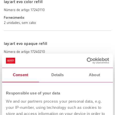
lay:art evo color refill
Número de artigo 17240110
Fornecimento:
2 unidades, sem cabo
lay:art evo opaque refill
Número de artigo 17240210
Fornecimento:
2 unidades, sem cabo
Consent
Details
About
lay:art evo tamanho 2
Responsible use of your data
Número de artigo 17240002
We and our partners process your personal data, e.g.
Fornecimento:
1 unidade, com cabo fine
your IP-number, using technology such as cookies to
store and access information on your device in order to