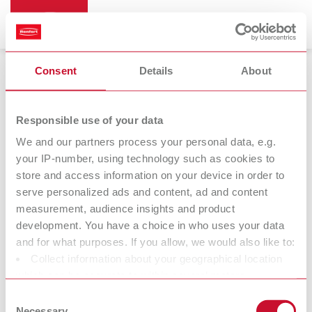
Consent
Details
About
Microscopi dentali e sistemi di
visualizzazione
Responsible use of your data
We and our partners process your personal data, e.g.
your IP-number, using technology such as cookies to
Mobiloskop S
store and access information on your device in order to
serve personalized ads and content, ad and content
Microscopio
measurement, audience insights and product
development. You have a choice in who uses your data
and for what purposes. If you allow, we would also like to:
Noi della Renfert vogliamo semplificare il lavoro di odontotecnici e
Collect information about your geographical location
dentisti e consentire una gestione ottimale dei processi lavorativi.
which can be accurate to within several meters
Nello sviluppo dei nostri prodotti, cerchiamo pertanto di attenerci
Identify your device by actively scanning it for specific
sempre alle modalità di lavoro e alle esigenze del laboratorio e
Consent
characteristics (fingerprinting)
dello studio dentistico. Lo sviluppo dei nostri apparecchi e dei
Necessary