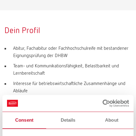
Dein Profil
Abitur, Fachabitur oder Fachhochschulreife mit bestandener
Eignungsprüfung der DHBW
Team- und Kommunikationsfähigkeit, Belastbarkeit und
Lernbereitschaft
Interesse für betriebswirtschaftliche Zusammenhänge und
Abläufe
Gute Englischkenntnisse und Kenntnisse in einer weiteren
Fremdsprache von Vorteil
Kenntnisse in MS-Office
Consent
Details
About
Zuverlässigkeit und Ausdauer