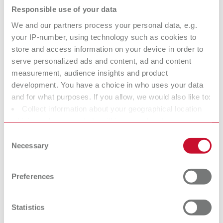
Responsible use of your data
We and our partners process your personal data, e.g.
your IP-number, using technology such as cookies to
store and access information on your device in order to
serve personalized ads and content, ad and content
measurement, audience insights and product
development. You have a choice in who uses your data
and for what purposes. If you allow, we would also like to:
Collect information about your geographical location
which can be accurate to within several meters
Identify your device by actively scanning it for specific
Consent
So sieht die Ausbildung aus!
characteristics (fingerprinting)
Necessary
Selection
Find out more about how your personal data is processed
In diesem Film siehst du was dich erwartet.
and set your preferences in the details section. You can
Preferences
change or withdraw your consent any time from the
Cookie Declaration.
Wenn du die Chance ergreifen möchtest, mit einer vielseitigen
Statistics
und spannenden Ausbildung in das Berufsleben zu starten,
dann:
Tu es – bewirb dich jetzt um (d)einen