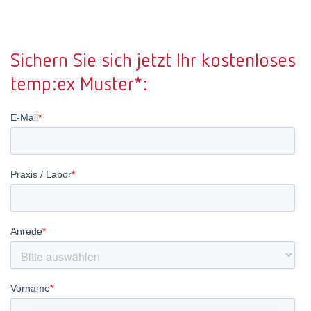
Canada
EN
Sichern Sie sich jetzt Ihr kostenloses
Canada
FR
temp:ex Muster*:
China
EN
France
FR
Germany
DE
Germany
EN
International
DE
International
EN