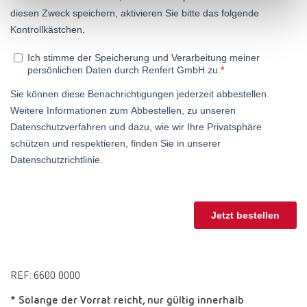
Turkey
DE
Turkey
EN
United Kingdom
EN
United States
EN
United States
ES
REF: 6600 0000
* Solange der Vorrat reicht, nur gültig innerhalb