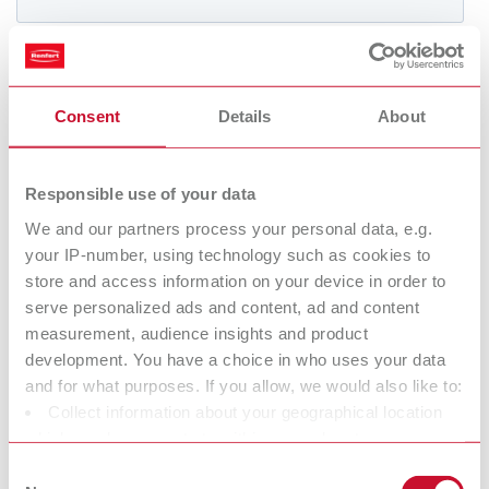
International
ES
International
FR
Consent
Details
About
International
IT
Responsible use of your data
We and our partners process your personal data, e.g.
International
PT
your IP-number, using technology such as cookies to
store and access information on your device in order to
International
RU
serve personalized ads and content, ad and content
measurement, audience insights and product
development. You have a choice in who uses your data
Italy
IT
and for what purposes. If you allow, we would also like to:
Collect information about your geographical location
Japan
EN
which can be accurate to within several meters
Identify your device by actively scanning it for specific
Consent
Mexico
EN