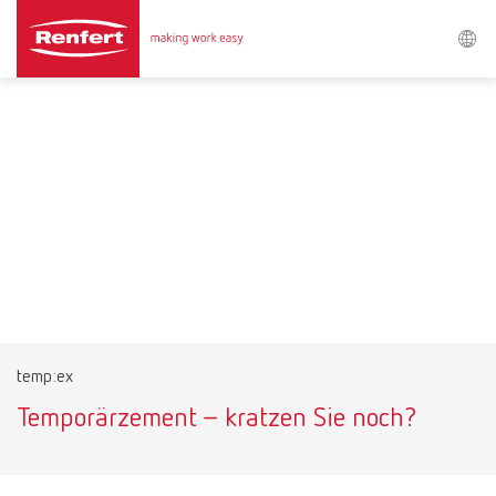
Search
Asia-Pacific
EN
Austria
DE
Austria
EN
Brazil
EN
temp:ex
Brazil
ES
Temporärzement – kratzen Sie noch?
Brazil
PT