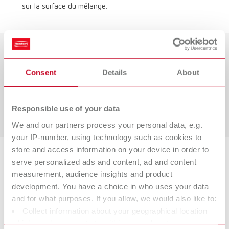
sur la surface du mélange.
Confection analogique de modèles –
Consent
Details
About
Simple. Précise. Renfert.
En savoir plus !
Responsible use of your data
We and our partners process your personal data, e.g.
your IP-number, using technology such as cookies to
store and access information on your device in order to
serve personalized ads and content, ad and content
Variantes de produits
measurement, audience insights and product
development. You have a choice in who uses your data
and for what purposes. If you allow, we would also like to:
Twister evolution, 100-240 V (Fiche UE)
Collect information about your geographical location
Référence 18280000
which can be accurate to within several meters