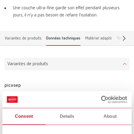
Une couche ultra-fine garde son effet pendant plusieurs
jours, il n’y a pas besoin de refaire l’isolation.
Variantes de produits
Données techniques
Matériel adapté
Téléchar
Variantes de produits
picosep
Référence 15520030
Description:
Isolant plâtre contre cire sans solvants et à base de silicone.
Consent
Details
About
Étendue de la livraison:
30 ml (1.02 fl.oz.)