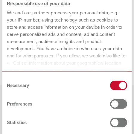
Responsible use of your data
Données techniques
We and our partners process your personal data, e.g.
your IP-number, using technology such as cookies to
store and access information on your device in order to
picosep
serve personalized ads and content, ad and content
measurement, audience insights and product
development. You have a choice in who uses your data
Matériel adapté
and for what purposes. If you allow, we would also like to:
Collect information about your geographical location
Téléchargements
which can be accurate to within several meters
die:master red
Identify your device by actively scanning it for specific
Consent
Référence 19560200
characteristics (fingerprinting)
Necessary
Selection
Find out more about how your personal data is processed
Description:
Convient particulièrement pour la confection de restaurations classiques.
and set your preferences in the details section. You can
Pays
Preferences
Résistance extrême à la vapeur et aux rayures et adhésion maximale
change or withdraw your consent any time from the
entre le vernis et le produit durcissant. Épaisseur de couche : 15 µm
Cookie Declaration.
Catalogue
Type de revendeur
Étendue de la livraison:
Tous les revendeurs
RENFERT_CATALOG_FR.PDF
Statistics
15 ml (0.51 fl.oz.)
PDF (28.7MB)
Revendeur avec magasin en ligne