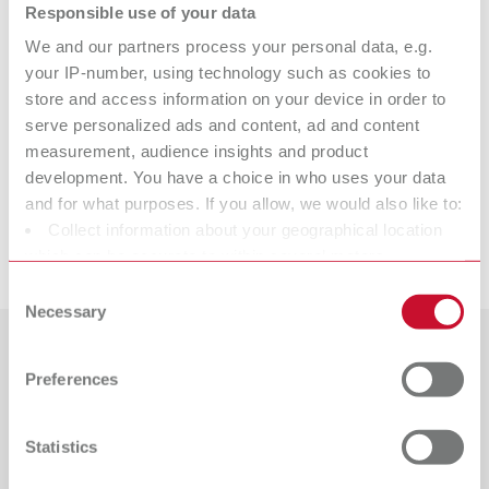
Responsible use of your data
Données techniques
We and our partners process your personal data, e.g.
your IP-number, using technology such as cookies to
store and access information on your device in order to
picosep
serve personalized ads and content, ad and content
measurement, audience insights and product
development. You have a choice in who uses your data
Matériel adapté
and for what purposes. If you allow, we would also like to:
Collect information about your geographical location
Téléchargements
which can be accurate to within several meters
die:master red
Identify your device by actively scanning it for specific
Consent
Référence 19560200
characteristics (fingerprinting)
Necessary
Selection
Find out more about how your personal data is processed
Description:
Convient particulièrement pour la confection de restaurations classiques.
and set your preferences in the details section. You can
Pays
Preferences
Résistance extrême à la vapeur et aux rayures et adhésion maximale
change or withdraw your consent any time from the
entre le vernis et le produit durcissant. Épaisseur de couche : 15 µm
Cookie Declaration.
Catalogue
Type de revendeur
Étendue de la livraison:
Tous les revendeurs
RENFERT_CATALOG_FR.PDF
Statistics
15 ml (0.51 fl.oz.)
PDF (28.7MB)
Revendeur avec magasin en ligne