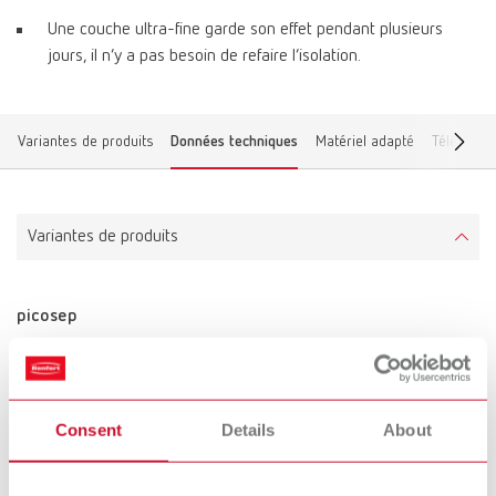
Une couche ultra-fine garde son effet pendant plusieurs
jours, il n’y a pas besoin de refaire l’isolation.
Variantes de produits
Données techniques
Matériel adapté
Téléchar
Variantes de produits
picosep
Référence 15520030
Description:
Isolant plâtre contre cire sans solvants et à base de silicone.
Consent
Details
About
Étendue de la livraison:
30 ml (1.02 fl.oz.)