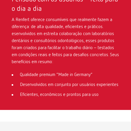
o dia a dia
International
ES
A Renfert oferece consumíveis que realmente fazem a
diferença: de alta qualidade, eficientes e práticos.
International
FR
esenvolvidos em estreita colaboração com laboratórios
dentários e consultórios odontológicos, esses produtos
International
IT
foram criados para facilitar o trabalho diário – testados
em condições reais e feitos para desafios concretos. Seus
benefícios em resumo:
International
PT
Qualidade premium “Made in Germany”
International
RU
Desenvolvidos em conjunto por usuários experientes
Eficientes, econômicos e prontos para uso
Italy
IT
Japan
EN
Mexico
EN