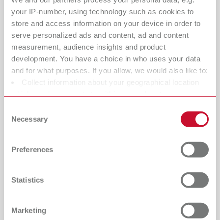
your IP-number, using technology such as cookies to
store and access information on your device in order to
serve personalized ads and content, ad and content
measurement, audience insights and product
development. You have a choice in who uses your data
and for what purposes. If you allow, we would also like to:
Collect information about your geographical location
which can be accurate to within several meters
Identify your device by actively scanning it for specific
Consent
characteristics (fingerprinting)
Necessary
Selection
Abrasivos Renfert – para uma
Find out more about how your personal data is processed
and set your preferences in the details section. You can
precisão perceptível no dia a dia
Preferences
change or withdraw your consent any time from the
No tratamento de superfícies, os abrasivos Rolloblast e
Cookie Declaration.
Cobra se destacam: Rolloblast garante uma potência de
Statistics
jateamento uniforme e controlada com mínima remoção
de material – ideal para superfícies delicadas. Cobra por
Marketing
outro lado oferece uma ação agressiva para remoção