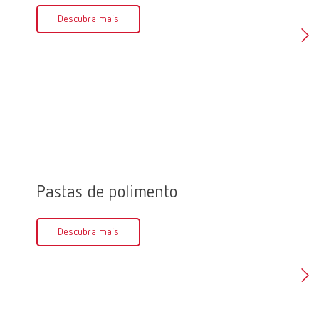
inlays e
Descubra mais
fácil de 
usada a 
Des
Pastas de polimento
Polid
Descubra mais
Des