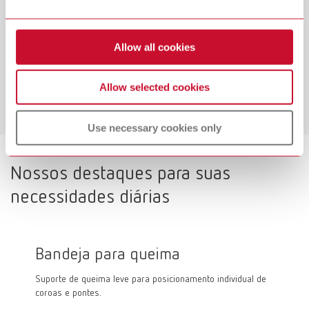
rápida e completa de óxidos e resíduos.
Descubra em nosso blog por que abrasivos limpos e de
qualidade são essenciais para o tratamento de
Allow all cookies
superfícies.
Allow selected cookies
Leia o artigo do blog
Use necessary cookies only
Nossos destaques para suas
necessidades diárias
Bandeja para queima
Firin
Suporte de queima leve para posicionamento individual de
Firing p
coroas e pontes.
uso, par
para a q