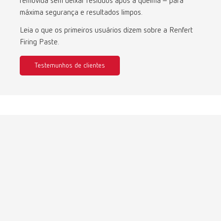
removida sem deixar resíduos após a queima – para
Turkey
DE
máxima segurança e resultados limpos.
Turkey
EN
Leia o que os primeiros usuários dizem sobre a Renfert
Firing Paste.
United Kingdom
EN
Testemunhos de clientes
United States
EN
United States
ES