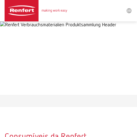
Procurar
Asia-Pacific
EN
Austria
DE
Austria
EN
Brazil
EN
Brazil
ES
Brazil
PT
Consumíveis da Renfert