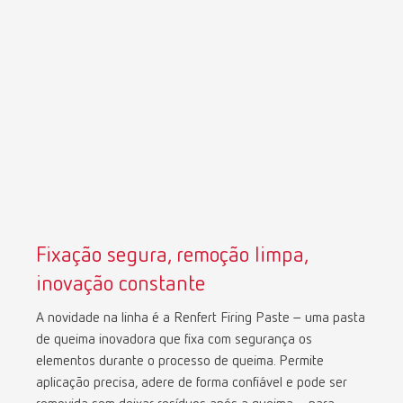
Mexico
ES
NME
EN
Poland
DE
Poland
EN
Fixação segura, remoção limpa,
Portugal
PT
inovação constante
Russia
RU
A novidade na linha é a Renfert Firing Paste – uma pasta
de queima inovadora que fixa com segurança os
Spain
ES
elementos durante o processo de queima. Permite
aplicação precisa, adere de forma confiável e pode ser