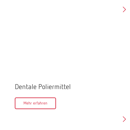
nutzbar.
Meh
Dentale Poliermittel
Polie
Mehr erfahren
Meh