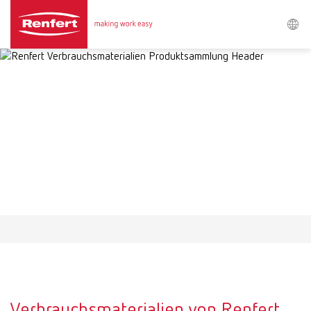
Suchen
Asia-Pacific
EN
Austria
DE
Austria
EN
Brazil
EN
Brazil
ES
Brazil
PT
Verbrauchsmaterialien von Renfert