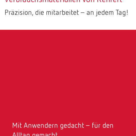
Canada
EN
Präzision, die mitarbeitet – an jedem Tag!
Canada
FR
China
EN
France
FR
Germany
DE
Germany
EN
International
DE
Mit Anwendern gedacht – für den
International
EN
Alltag gemacht