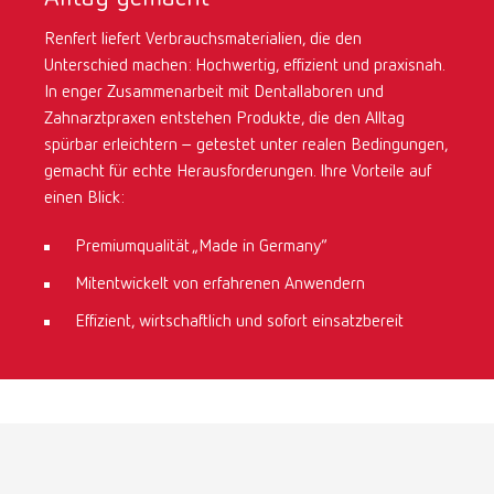
Renfert liefert Verbrauchsmaterialien, die den
International
ES
Unterschied machen: Hochwertig, effizient und praxisnah.
In enger Zusammenarbeit mit Dentallaboren und
International
FR
Zahnarztpraxen entstehen Produkte, die den Alltag
spürbar erleichtern – getestet unter realen Bedingungen,
gemacht für echte Herausforderungen. Ihre Vorteile auf
International
IT
einen Blick:
International
PT
Premiumqualität „Made in Germany“
Mitentwickelt von erfahrenen Anwendern
International
RU
Effizient, wirtschaftlich und sofort einsatzbereit
Italy
IT
Japan
EN
Mexico
EN