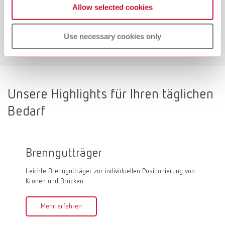
und sauberes Strahlmittel die entscheidende Rolle bei
Allow selected cookies
der Oberflächenbearbeitung spielt.
Use necessary cookies only
Zum Blog-Artikel
Unsere Highlights für Ihren täglichen
Bedarf
Brenngutträger
Firin
Leichte Brenngutträger zur individuellen Positionierung von
Firing p
Kronen und Brücken.
zur einf
Brenngut
von z.B.
Mehr erfahren
paste ist
werden u