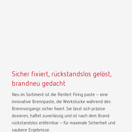
Mexico
ES
NME
EN
Poland
DE
Poland
EN
Sicher fixiert, rückstandslos gelöst,
brandneu gedacht
Portugal
PT
Neu im Sortiment ist die Renfert Firing paste – eine
Russia
RU
innovative Brennpaste, die Werkstücke während des
Brennvorgangs sicher fixiert. Sie lässt sich präzise
dosieren, haftet zuverlässig und ist nach dem Brand
Spain
ES
rückstandslos entfernbar – für maximale Sicherheit und
saubere Ergebnisse.