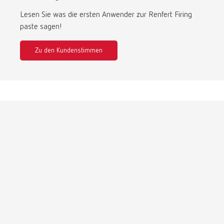
Turkey
DE
Lesen Sie was die ersten Anwender zur Renfert Firing
paste sagen!
Turkey
EN
Zu den Kundenstimmen
United Kingdom
EN
United States
EN
United States
ES