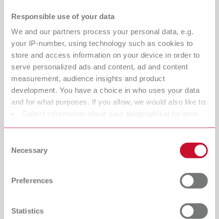
Responsible use of your data
We and our partners process your personal data, e.g.
your IP-number, using technology such as cookies to
store and access information on your device in order to
serve personalized ads and content, ad and content
measurement, audience insights and product
development. You have a choice in who uses your data
and for what purposes. If you allow, we would also like to:
Collect information about your geographical location
Abrasivos Renfert – para una
which can be accurate to within several meters
precisión que se nota cada día
Identify your device by actively scanning it for specific
Consent
characteristics (fingerprinting)
Necessary
En el tratamiento de superficies, los abrasivos Rolloblast
Selection
Find out more about how your personal data is processed
y Cobra destacan: Rolloblast garantiza una potencia de
and set your preferences in the details section. You can
arenado uniforme y controlada con una mínima
Preferences
change or withdraw your consent any time from the
eliminación de material – ideal para superficies sensibles.
Cookie Declaration.
Por otro lado, Cobra ofrece una acción especialmente
agresiva para la eliminación rápida y completa de óxidos
Statistics