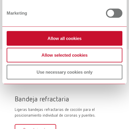
y residuos.
Descubre en nuestro blog por qué un abrasivo limpio y de
Marketing
calidad es esencial para el tratamiento de superficies.
Ir al artículo del blog
Allow all cookies
Allow selected cookies
Nuestros destacados para tus
Use necessary cookies only
necesidades diarias
Bandeja refractaria
Firin
Ligeras bandejas refractarias de cocción para el
Firing p
posicionamiento individual de coronas y puentes.
usar, pa
cocción i
por ejemp