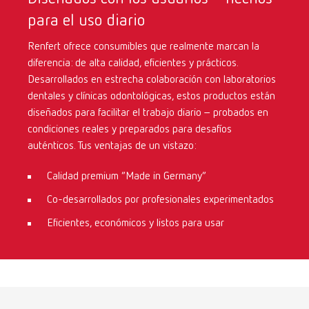
para el uso diario
International
ES
Renfert ofrece consumibles que realmente marcan la
diferencia: de alta calidad, eficientes y prácticos.
International
FR
Desarrollados en estrecha colaboración con laboratorios
dentales y clínicas odontológicas, estos productos están
International
IT
diseñados para facilitar el trabajo diario – probados en
condiciones reales y preparados para desafíos
auténticos. Tus ventajas de un vistazo:
International
PT
Calidad premium “Made in Germany”
International
RU
Co-desarrollados por profesionales experimentados
Eficientes, económicos y listos para usar
Italy
IT
Japan
EN
Mexico
EN