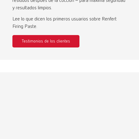
residuos después de la cocción – para máxima seguridad
Turkey
DE
y resultados limpios.
Turkey
EN
Lee lo que dicen los primeros usuarios sobre Renfert
Firing Paste.
United Kingdom
EN
Testimonios de los clientes
United States
EN
United States
ES