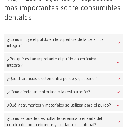
más importantes sobre consumibles
dentales
¿Cómo influye el pulido en la superficie de la cerámica
integral?
¿Por qué es tan importante el pulido en cerámica
Un buen pulido reduce la rugosidad superficial, lo que resulta en
integral?
menor acumulación de placa, mejor estética y menor desgaste de
los dientes antagonistas.
¿Qué diferencias existen entre pulido y glaseado?
La cerámica integral es muy dura, por lo que una superficie
rugosa puede causar un desgaste significativo en los dientes
¿Cómo afecta un mal pulido a la restauración?
El pulido es un proceso mecánico que alisa la superficie El
antagonistas. Una superficie lisa los protege y prolonga la vida
glaseado es un proceso térmico en el que se funde una capa
útil de la restauración.
¿Qué instrumentos y materiales se utilizan para el pulido?
Puede provocar mayor desgaste de los dientes antagonistas,
delgada sobre la superficie. Las superficies pulidas suelen ser
acumulación rápida de placa, defectos estéticos e incluso
más duraderas y menos propensas a fracturas.
¿Cómo se puede desmuflar la cerámica prensada del
Pulidores de diamante, pulidores de silicona, pastas de pulido,
fracturas en la restauración.
cilindro de forma eficiente y sin dañar el material?