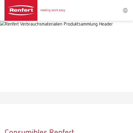
Buscar
Asia-Pacific
EN
Austria
DE
Austria
EN
Brazil
EN
Brazil
ES
Brazil
PT
Consumibles Renfert