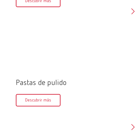
Descubrir más
cerámica
moldear 
temperat
Des
Pastas de pulido
Pulid
Descubrir más
Des