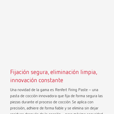
Mexico
ES
NME
EN
Poland
DE
Poland
EN
Fijación segura, eliminación limpia,
Portugal
PT
innovación constante
Russia
RU
Una novidad de la gama es Renfert Firing Paste – una
pasta de cocción innovadora que fija de forma segura las
Spain
ES
piezas durante el proceso de cocción. Se aplica con
precisión, adhiere de forma fiable y se elimina sin dejar