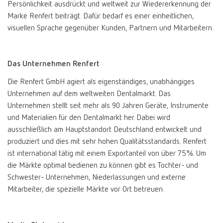
Persönlichkeit ausdrückt und weltweit zur Wiedererkennung der
Marke Renfert beiträgt. Dafür bedarf es einer einheitlichen,
International
ES
visuellen Sprache gegenüber Kunden, Partnern und Mitarbeitern.
International
FR
Das Unternehmen Renfert
International
IT
Die Renfert GmbH agiert als eigenständiges, unabhängiges
Unternehmen auf dem weltweiten Dentalmarkt. Das
Unternehmen stellt seit mehr als 90 Jahren Geräte, Instrumente
International
PT
und Materialien für den Dentalmarkt her. Dabei wird
ausschließlich am Hauptstandort Deutschland entwickelt und
International
RU
produziert und dies mit sehr hohen Qualitätsstandards. Renfert
ist international tätig mit einem Exportanteil von über 75%. Um
Italy
IT
die Märkte optimal bedienen zu können gibt es Tochter- und
Schwester- Unternehmen, Niederlassungen und externe
Mitarbeiter, die spezielle Märkte vor Ort betreuen.
Japan
EN
Mexico
EN