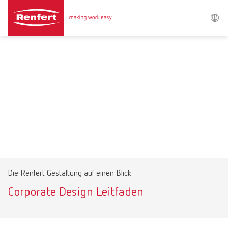
Procurar
Asia-Pacific
EN
Austria
DE
Austria
EN
Brazil
EN
Die Renfert Gestaltung auf einen Blick
Brazil
ES
Corporate Design Leitfaden
Brazil
PT