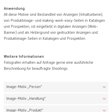
Anwendung
All diese Motive sind Bestandteil von Anzeigen (Inhaltsebene),
von Produktimage- und making-work-easy-Seiten in Katalogen
und Prospekten, rot eingefärbt in digitalen Anzeigen (Web-
Banner) und als Hintergrund von gedruckten Anzeigen und
Produktimage-Seiten in Katalogen und Prospekten.
Weitere Informationen
Aufgabe
Fotografen erhalten auf Anfrage gerne eine ausführliche
Die Key Visuals machen das Renfert Markenerlebnis spürbar und
Beschreibung für beauftragte Shootings.
verdeutlichen das einfache, unkomplizierte und unbesorgte
Arbeiten mit Renfert Produkten.
Beschreibung
Image-Motiv „Person“
Diese Bilder beinhalten einen Menschen in einer frischen und
hellen Umgebung, der Markenaura. Die Motive zeigen den
Image-Motiv „Handlung“
Menschen in Einklang mit seiner Arbeit. Der Gesichtsausdruck
strahlt das „Renfert Gefühl“ aus, ist positiv und passend zum
Image-Motiv „Produkt“