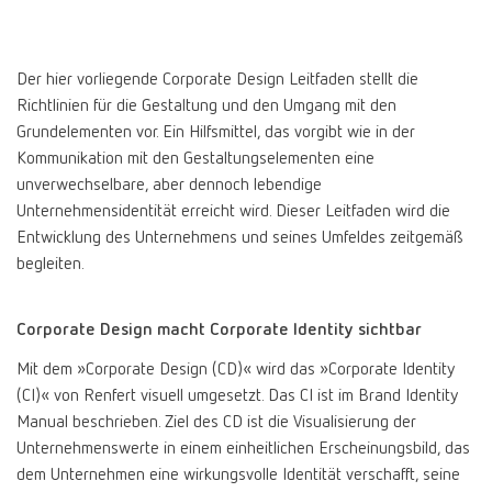
Canada
EN
Der hier vorliegende Corporate Design Leitfaden stellt die
Canada
FR
Richtlinien für die Gestaltung und den Umgang mit den
Grundelementen vor. Ein Hilfsmittel, das vorgibt wie in der
Kommunikation mit den Gestaltungselementen eine
China
EN
unverwechselbare, aber dennoch lebendige
Unternehmensidentität erreicht wird. Dieser Leitfaden wird die
France
FR
Entwicklung des Unternehmens und seines Umfeldes zeitgemäß
begleiten.
Germany
DE
Corporate Design macht Corporate Identity sichtbar
Germany
EN
Mit dem »Corporate Design (CD)« wird das »Corporate Identity
(CI)« von Renfert visuell umgesetzt. Das CI ist im Brand Identity
International
DE
Manual beschrieben. Ziel des CD ist die Visualisierung der
Unternehmenswerte in einem einheitlichen Erscheinungsbild, das
dem Unternehmen eine wirkungsvolle Identität verschafft, seine
International
EN