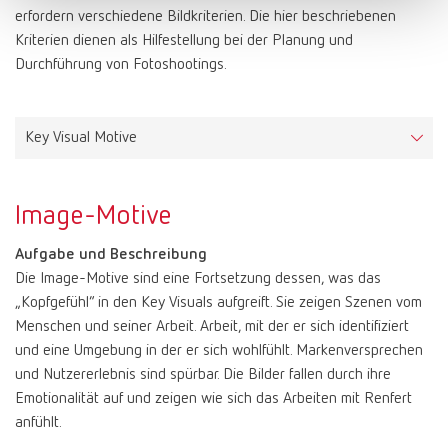
Einsatzbereiche
ausschlaggebend.
Die Arial ist charakterisiert durch große Mittellängen und
Verfügung. Zum Einsatz kommen die Schnitte Light, Regular und
erfordern verschiedene Bildkriterien. Die hier beschriebenen
Medientitel, Headlines, Slogans, Produktbezeichnungen,
Farbwerte: Rot
einfache Formen, wodurch sie auch auf Bildschirmen gut lesbar
Demibold.
Kriterien dienen als Hilfestellung bei der Planung und
Preisauszeichnungen, etc.
ist.
Durchführung von Fotoshootings.
Einsatzbereiche
CMYK | Print
10–100–80–0
Farbwerte: Weiß
Schriftlizenz
Die Arial steht in den Schriftschnitten Regular, Bold und Italic zur
FreeSet Light für Fließtexte, Zwischenüberschriften und
HKS 3000+ | Print | Color System: K+N
15–100–0
Die FF Netto kann hier bezogen und lizenziert werden:
Verfügung.
PAPER | Print
Bedruckstoffreinweiß, holzfrei
Bildunterschriften
https://www.typemates.com/fonts/netto-and-icons
Key Visual Motive
PANTONE | Print | Color System: Solid Coated
186C
FreeSet Regular für Auszeichnungen innerhalb von Fließtexten
RAL | Color
9003 signal white
Einsatzbereiche
FreeSet Demibold für Absatzüberschriften
RAL | Color
3020 traffic red
Briefe, Faxe, E-Mails und ähnliche Korrespondenzformen.
RGB | Screen
255–255–255
Zudem dient die FreeSet Familie als Ersatzschrift für die Display
Image-Motive
RGB | Screen
200–16–46
HTML/CSS | Screen
#ffffff
Font, wenn diese für eine Fremdsprache wie Russisch die
HTML/CSS | Screen
#c8102e
benötigten Glyphen nicht enthält.
Aufgabe und Beschreibung
Die Image-Motive sind eine Fortsetzung dessen, was das
Schriftlizenz
„Kopfgefühl“ in den Key Visuals aufgreift. Sie zeigen Szenen vom
Die FreeSet kann hier bezogen und lizenziert werden:
Menschen und seiner Arbeit. Arbeit, mit der er sich identifiziert
https://www.fontshop.com/families/freeset-multilingual
und eine Umgebung in der er sich wohlfühlt. Markenversprechen
und Nutzererlebnis sind spürbar. Die Bilder fallen durch ihre
Emotionalität auf und zeigen wie sich das Arbeiten mit Renfert
anfühlt.