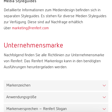
Media Styleguides
Detaillierte Informationen zum Mediendesign befinden sich in
Mexico
ES
separaten Styleguides. Es stehen für diverse Medien Styleguides
zur Verfügung. Diese sind auf Nachfrage erhältlich
NME
EN
über
marketing@renfert.com
Poland
DE
Unternehmensmarke
Nachfolgend finden Sie alle Richtlinien zur Unternehmensmarke
Poland
EN
von Renfert. Das Renfert Markenlogo kann in den benötigten
Ausführungen heruntergeladen werden.
Portugal
PT
Russia
RU
Markenzeichen
Anwendungsgröße
Spain
ES
Das Renfert-Logo besteht aus einer kombinierten Wort- und
Bildmarke. Es ist auf einem abgrenzendem Markenfeld platziert,
Markenversprechen – Renfert Slogan
Mindestgröße
welches den Schutzraum des Logos bildet. Dadurch kann das