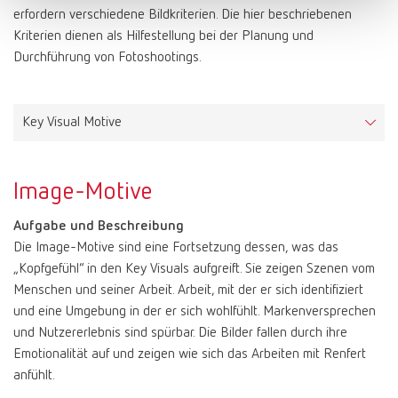
Einsatzbereiche
ausschlaggebend.
Die Arial ist charakterisiert durch große Mittellängen und
Verfügung. Zum Einsatz kommen die Schnitte Light, Regular und
erfordern verschiedene Bildkriterien. Die hier beschriebenen
Medientitel, Headlines, Slogans, Produktbezeichnungen,
Farbwerte: Rot
einfache Formen, wodurch sie auch auf Bildschirmen gut lesbar
Demibold.
Kriterien dienen als Hilfestellung bei der Planung und
Preisauszeichnungen, etc.
ist.
Durchführung von Fotoshootings.
Einsatzbereiche
CMYK | Print
10–100–80–0
Farbwerte: Weiß
Schriftlizenz
Die Arial steht in den Schriftschnitten Regular, Bold und Italic zur
FreeSet Light für Fließtexte, Zwischenüberschriften und
HKS 3000+ | Print | Color System: K+N
15–100–0
Die FF Netto kann hier bezogen und lizenziert werden:
Verfügung.
PAPER | Print
Bedruckstoffreinweiß, holzfrei
Bildunterschriften
https://www.typemates.com/fonts/netto-and-icons
Key Visual Motive
PANTONE | Print | Color System: Solid Coated
186C
FreeSet Regular für Auszeichnungen innerhalb von Fließtexten
RAL | Color
9003 signal white
Einsatzbereiche
FreeSet Demibold für Absatzüberschriften
RAL | Color
3020 traffic red
Briefe, Faxe, E-Mails und ähnliche Korrespondenzformen.
RGB | Screen
255–255–255
Zudem dient die FreeSet Familie als Ersatzschrift für die Display
Image-Motive
RGB | Screen
200–16–46
HTML/CSS | Screen
#ffffff
Font, wenn diese für eine Fremdsprache wie Russisch die
HTML/CSS | Screen
#c8102e
benötigten Glyphen nicht enthält.
Aufgabe und Beschreibung
Die Image-Motive sind eine Fortsetzung dessen, was das
Schriftlizenz
„Kopfgefühl“ in den Key Visuals aufgreift. Sie zeigen Szenen vom
Die FreeSet kann hier bezogen und lizenziert werden:
Menschen und seiner Arbeit. Arbeit, mit der er sich identifiziert
https://www.fontshop.com/families/freeset-multilingual
und eine Umgebung in der er sich wohlfühlt. Markenversprechen
und Nutzererlebnis sind spürbar. Die Bilder fallen durch ihre
Emotionalität auf und zeigen wie sich das Arbeiten mit Renfert
anfühlt.