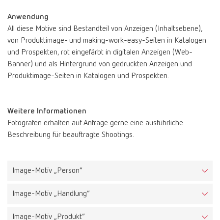
Anwendung
All diese Motive sind Bestandteil von Anzeigen (Inhaltsebene),
von Produktimage- und making-work-easy-Seiten in Katalogen
und Prospekten, rot eingefärbt in digitalen Anzeigen (Web-
Banner) und als Hintergrund von gedruckten Anzeigen und
Produktimage-Seiten in Katalogen und Prospekten.
Weitere Informationen
Aufgabe
Fotografen erhalten auf Anfrage gerne eine ausführliche
Die Key Visuals machen das Renfert Markenerlebnis spürbar und
Beschreibung für beauftragte Shootings.
verdeutlichen das einfache, unkomplizierte und unbesorgte
Arbeiten mit Renfert Produkten.
Beschreibung
Image-Motiv „Person“
Diese Bilder beinhalten einen Menschen in einer frischen und
hellen Umgebung, der Markenaura. Die Motive zeigen den
Image-Motiv „Handlung“
Menschen in Einklang mit seiner Arbeit. Der Gesichtsausdruck
strahlt das „Renfert Gefühl“ aus, ist positiv und passend zum
Image-Motiv „Produkt“