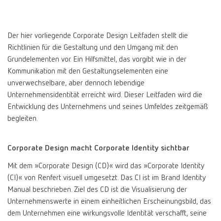
Canada
EN
Der hier vorliegende Corporate Design Leitfaden stellt die
Canada
FR
Richtlinien für die Gestaltung und den Umgang mit den
Grundelementen vor. Ein Hilfsmittel, das vorgibt wie in der
Kommunikation mit den Gestaltungselementen eine
China
EN
unverwechselbare, aber dennoch lebendige
Unternehmensidentität erreicht wird. Dieser Leitfaden wird die
France
FR
Entwicklung des Unternehmens und seines Umfeldes zeitgemäß
begleiten.
Germany
DE
Corporate Design macht Corporate Identity sichtbar
Germany
EN
Mit dem »Corporate Design (CD)« wird das »Corporate Identity
(CI)« von Renfert visuell umgesetzt. Das CI ist im Brand Identity
International
DE
Manual beschrieben. Ziel des CD ist die Visualisierung der
Unternehmenswerte in einem einheitlichen Erscheinungsbild, das
dem Unternehmen eine wirkungsvolle Identität verschafft, seine
International
EN