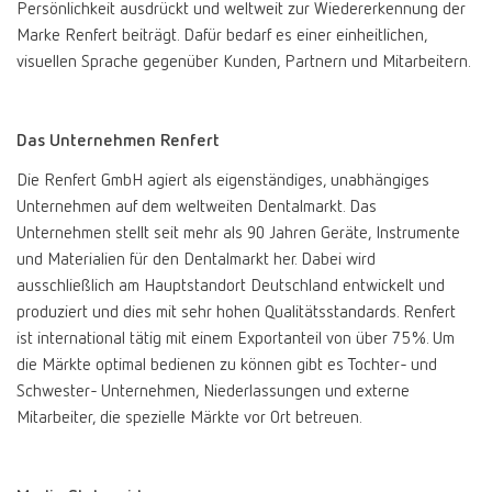
Persönlichkeit ausdrückt und weltweit zur Wiedererkennung der
Marke Renfert beiträgt. Dafür bedarf es einer einheitlichen,
International
ES
visuellen Sprache gegenüber Kunden, Partnern und Mitarbeitern.
International
FR
Das Unternehmen Renfert
International
IT
Die Renfert GmbH agiert als eigenständiges, unabhängiges
Unternehmen auf dem weltweiten Dentalmarkt. Das
Unternehmen stellt seit mehr als 90 Jahren Geräte, Instrumente
International
PT
und Materialien für den Dentalmarkt her. Dabei wird
ausschließlich am Hauptstandort Deutschland entwickelt und
International
RU
produziert und dies mit sehr hohen Qualitätsstandards. Renfert
ist international tätig mit einem Exportanteil von über 75%. Um
Italy
IT
die Märkte optimal bedienen zu können gibt es Tochter- und
Schwester- Unternehmen, Niederlassungen und externe
Mitarbeiter, die spezielle Märkte vor Ort betreuen.
Japan
EN
Mexico
EN