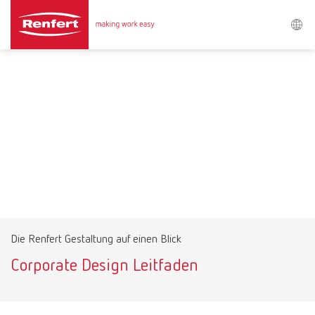
Rechercher
Asia-Pacific
EN
Austria
DE
Austria
EN
Brazil
EN
Die Renfert Gestaltung auf einen Blick
Brazil
ES
Corporate Design Leitfaden
Brazil
PT