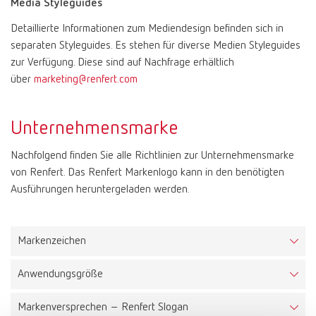
Media Styleguides
Detaillierte Informationen zum Mediendesign befinden sich in
Mexico
ES
separaten Styleguides. Es stehen für diverse Medien Styleguides
zur Verfügung. Diese sind auf Nachfrage erhältlich
NME
EN
über
marketing@renfert.com
Poland
DE
Unternehmensmarke
Nachfolgend finden Sie alle Richtlinien zur Unternehmensmarke
Poland
EN
von Renfert. Das Renfert Markenlogo kann in den benötigten
Ausführungen heruntergeladen werden.
Portugal
PT
Russia
RU
Markenzeichen
Anwendungsgröße
Spain
ES
Das Renfert-Logo besteht aus einer kombinierten Wort- und
Bildmarke. Es ist auf einem abgrenzendem Markenfeld platziert,
Markenversprechen – Renfert Slogan
Mindestgröße
welches den Schutzraum des Logos bildet. Dadurch kann das