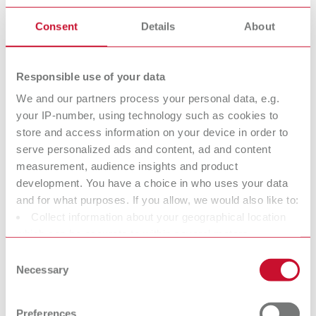
Cola/Selante/En
Vernizes
Consent
Details
About
durecedor
espaçadores
Isolamentos
Marcador da
Responsible use of your data
superfície
We and our partners process your personal data, e.g.
your IP-number, using technology such as cookies to
store and access information on your device in order to
Líquidos de
Materiais
serve personalized ads and content, ad and content
limpeza
auxiliares
measurement, audience insights and product
development. You have a choice in who uses your data
and for what purposes. If you allow, we would also like to:
Ceras para coroas
Ceras para
Collect information about your geographical location
e pontes
fundição de
which can be accurate to within several meters
Formar facilmente a
moldes
Identify your device by actively scanning it for specific
Consent
naturalidade.
characteristics (fingerprinting)
Necessary
Formar facilmente a
Selection
Find out more about how your personal data is processed
naturalidade.
and set your preferences in the details section. You can
Preferences