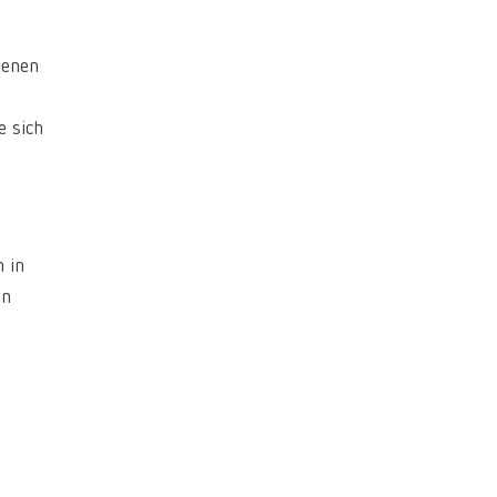
zenen
e sich
 in
en