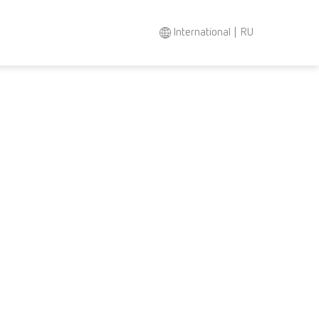
International | RU
Поиск
Asia-Pacific
EN
Austria
DE
Austria
EN
Brazil
EN
Brazil
ES
Brazil
PT
Canada
EN