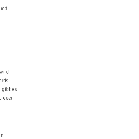
International
PT
 und
International
RU
Italy
IT
Japan
EN
Mexico
EN
wird
Mexico
ES
rds.
NME
EN
 gibt es
treuen.
Poland
DE
Poland
EN
Portugal
PT
en