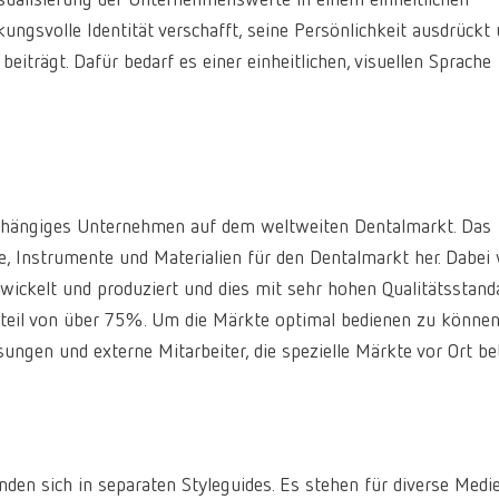
Visualisierung der Unternehmenswerte in einem einheitlichen
ngsvolle Identität verschafft, seine Persönlichkeit ausdrückt
iträgt. Dafür bedarf es einer einheitlichen, visuellen Sprache
abhängiges Unternehmen auf dem weltweiten Dentalmarkt. Das
e, Instrumente und Materialien für den Dentalmarkt her. Dabei 
ickelt und produziert und dies mit sehr hohen Qualitätsstanda
anteil von über 75%. Um die Märkte optimal bedienen zu können
ngen und externe Mitarbeiter, die spezielle Märkte vor Ort be
nden sich in separaten Styleguides. Es stehen für diverse Medi