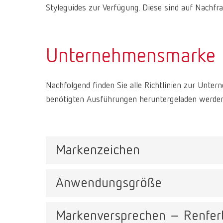
Styleguides zur Verfügung. Diese sind auf Nachfra
Unternehmensmarke
Nachfolgend finden Sie alle Richtlinien zur Unt
benötigten Ausführungen heruntergeladen werden
Markenzeichen
Anwendungsgröße
Das Renfert-Logo besteht aus einer kombinierte
platziert, welches den Schutzraum des Logos bild
Markenversprechen – Renfer
eingesetzt werden.