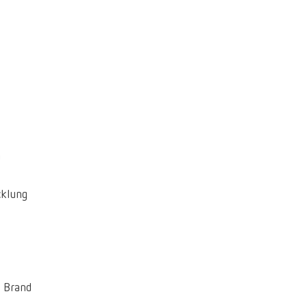
Canada
FR
China
EN
France
FR
Germany
DE
Germany
EN
n
International
DE
cklung
International
EN
International
ES
International
FR
m Brand
International
IT