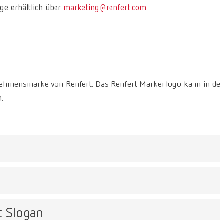
ge erhältlich über
marketing@renfert.com
ernehmensmarke von Renfert. Das Renfert Markenlogo kann in d
.
n Wort- und Bildmarke. Es ist auf einem abgrenzendem Marken
et. Dadurch kann das Logo auf diversen Hintergründen und Bild
t Slogan