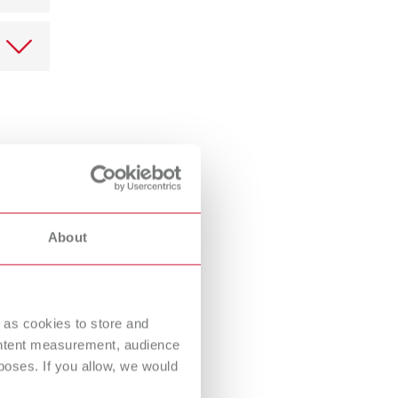
ssen
atzierte
In der
Slogan
glischer
 mit
ser
t die
n. Die
nde
About
t die
en.
 der
 der
 as cookies to store and
ular«.
ontent measurement, audience
oses. If you allow, we would