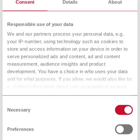
Consent
Details
About
POWER steamer: Die nächste Generation
dentaler Dampfstrahler
Warum leistungsstarke Dampfstrahler entscheidend sind: Der
Responsible use of your data
Renfert Blog zeigt, wie POWER steamer den Laborworkflow
We and our partners process your personal data, e.g.
stabilisieren und Ausfälle vermeiden.
09.04.2026
your IP-number, using technology such as cookies to
store and access information on your device in order to
serve personalized ads and content, ad and content
3D-DRUCK
measurement, audience insights and product
development. You have a choice in who uses your data
Digitale Provisorien mit 3D-
and for what purposes. If you allow, we would also like to:
Filamentdruck: Effizienzgewinn für die
Collect information about your geographical location
Zahnarztpraxis
which can be accurate to within several meters
Identify your device by actively scanning it for specific
Entdecken Sie mit Dr. Lina Karnesi, wie 3D‑Filamentdruck Provisorien
Consent
direkt in der Praxis ermöglicht und den digitalen Workflow effizient
characteristics (fingerprinting)
Necessary
Selection
ergänzt.
Find out more about how your personal data is processed
25.02.2026
and set your preferences in the details section. You can
Preferences
OBERFLÄCHENBEARBEITUNG
change or withdraw your consent any time from the
Cookie Declaration.