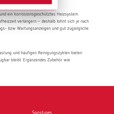
Russia
RU
terbearbeitung schafft.
Spain
ES
k und ein korrosionsgeschütztes Heizsystem
fheizzeit verlängern – deshalb lohnt sich je nach
Turkey
DE
ungs- bzw. Wartungsanzeigen und gut zugängliche
Turkey
EN
United Kingdom
EN
lastung und häufigen Reinigungszyklen bieten
United States
EN
ügbar bleibt. Ergänzendes Zubehör wie
United States
ES
Sonstiges