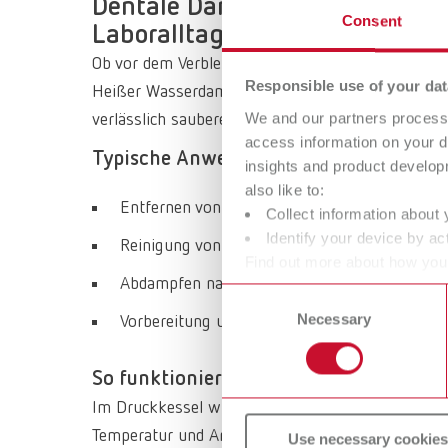
Dentale Dampfstrahlgeräte: Dr
Consent
Laboralltag
Ob vor dem Verblenden, nach dem Ausarbeiten ode
Responsible use of your dat
Heißer Wasserdampf unter Druck löst Wachs-, Gip
We and our partners process 
verlässlich saubere Oberflächen für die nächsten 
access information on your d
Typische Anwendungen im Dentallabor
insights and product develop
also like to:
Entfernen von Wachs- und Fettfilmen an Modell
Collect information about 
Identify your device by act
Reinigung von Gerüsten, Kronen-/Brückenkon
Find out more about how your
Abdampfen nach dem Polieren: Polierpasten, S
or withdraw your consent any
Consent
Necessary
Selection
Vorbereitung und Zwischenreinigung von Arbei
So funktioniert die Technologie
Im Druckkessel wird Wasser elektrisch erhitzt, b
Temperatur und Arbeitsdruck sorgen dafür, dass 
Use necessary cookies