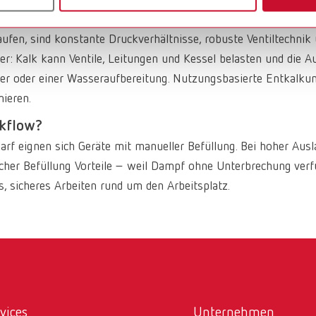
d gleichzeitig die Grundlage für haftfähige, prozesssichere Wei
ufen, sind konstante Druckverhältnisse, robuste Ventiltechni
: Kalk kann Ventile, Leitungen und Kessel belasten und die Au
sser oder einer Wasseraufbereitung. Nutzungsbasierte Entkalk
mieren.
rkflow?
rf eignen sich Geräte mit manueller Befüllung. Bei hoher Aus
her Befüllung Vorteile – weil Dampf ohne Unterbrechung verf
, sicheres Arbeiten rund um den Arbeitsplatz.
vices
Unternehmen