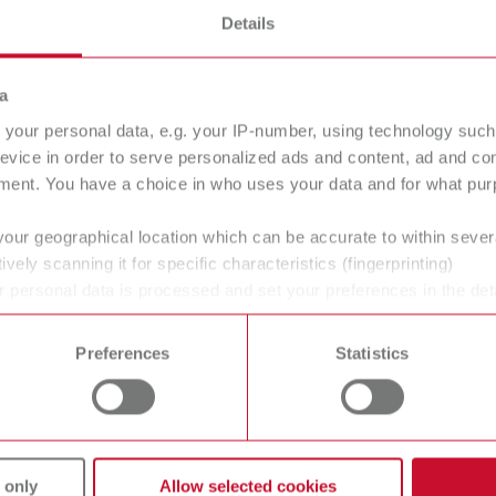
uckdampf-Technologie für saubere, haf
Details
r für die Instrumentenvorbereitung: Dampfstrahler sind im Den
a
s- und Poliermittelreste schnell und materialschonend – ohn
your personal data, e.g. your IP-number, using technology such
Prozessschritte.
evice in order to serve personalized ads and content, ad and c
ment. You have a choice in who uses your data and for what purp
en, Stümpfen und Schienen (z. B. vor dem Isolieren, Ausarbeit
your geographical location which can be accurate to within seve
ively scanning it for specific characteristics (fingerprinting)
struktionen und Prothesenbestandteilen – auch in Hinterschn
 personal data is processed and set your preferences in the det
chleifstaub und Abrieb entfernen – für saubere Übergaben an d
 time from the Cookie Declaration.
Preferences
Statistics
tsinstrumenten (z. B. Spatel, Pinzetten, Hilfsinstrumente) im 
is gesättigter Dampf entsteht. Über Handstück und Düse wird d
Verschmutzungen aufweichen, emulgieren und sich berührungslos
 only
Allow selected cookies