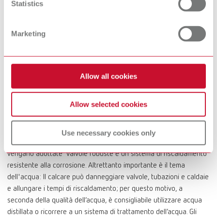
Statistics
Come funziona questa tecnologia
Nel serbatoio a pressione, l'acqua viene riscaldata elettricamente
fino alla formazione di vapore saturo. Il vapore viene convogliato
Marketing
in modo mirato sul manufatto tramite il manipolo e l'ugello: La
temperatura e la pressione di esercizio fanno sì che lo sporco si
ammorbidisca, si emulsioni e si stacchi senza contatto. Si ottiene
Allow all cookies
così una pulizia rapida che non danneggia le superfici delicate e,
al contempo, crea le condizioni ideali per una lavorazione
successiva garantendo un’ottima adesione e la massima
Allow selected cookies
affidabilità.
Poiché le vaporiere nei laboratori funzionano spesso in modo
Use necessary cookies only
continuo, è fondamentale che la pressione sia stabile e che
vengano adottate valvole robuste e un sistema di riscaldamento
resistente alla corrosione. Altrettanto importante è il tema
dell'acqua: Il calcare può danneggiare valvole, tubazioni e caldaie
e allungare i tempi di riscaldamento; per questo motivo, a
seconda della qualità dell’acqua, è consigliabile utilizzare acqua
distillata o ricorrere a un sistema di trattamento dell’acqua. Gli