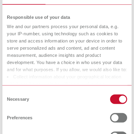
pulite e affidabili per le fasi successive del processo.
Applicazioni tipiche nel laboratorio odontotecnico
Responsible use of your data
We and our partners process your personal data, e.g.
Rimozione di residui di cera e grasso da modelli, monconi in
your IP-number, using technology such as cookies to
gesso e placche (ad esempio prima dell'isolamento, della
store and access information on your device in order to
rifinitura o dell'incollaggio)
serve personalized ads and content, ad and content
Pulizia di sottostrutture, corone, ponti e componenti
measurement, audience insights and product
protesici, anche nei sottosquadri e nelle zone di difficile
development. You have a choice in who uses your data
accesso.
and for what purposes. If you allow, we would also like to:
Collect information about your geographical location
Pulizia a vapore dopo la lucidatura: Rimuovere le paste per
which can be accurate to within several meters
lucidare, la polvere di levigatura e i residui, per garantire una
Identify your device by actively scanning it for specific
pulizia ottimale prima del passaggio alle fasi successive del
Consent
characteristics (fingerprinting)
lavoro.
Necessary
Selection
Find out more about how your personal data is processed
Preparazione e pulizia intermedia degli strumenti di lavoro
and set your preferences in the details section. You can
(ad es. spatole, pinzette, strumenti ausiliari) nel flusso di
Preferences
change or withdraw your consent any time from the
lavoro di laboratorio.
Cookie Declaration.