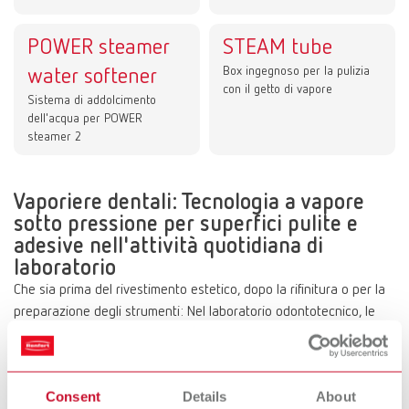
POWER steamer
STEAM tube
Box ingegnoso per la pulizia
water softener
con il getto di vapore
Sistema di addolcimento
dell'acqua per POWER
steamer 2
Vaporiere dentali: Tecnologia a vapore
sotto pressione per superfici pulite e
adesive nell'attività quotidiana di
laboratorio
Che sia prima del rivestimento estetico, dopo la rifinitura o per la
preparazione degli strumenti: Nel laboratorio odontotecnico, le
vaporiere sono uno strumento fondamentale per la pulizia. Il
vapore acqueo caldo sotto pressione rimuove rapidamente, e nel
rispetto del materiale, i residui di cera, gesso e prodotti per
Consent
Details
About
lucidare, senza l'uso di additivi chimici, garantendo così superfici