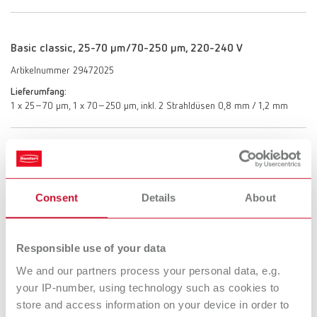
Basic classic, 25-70 µm/70-250 µm, 220-240 V
Artikelnummer 29472025
Lieferumfang:
1 x 25–70 µm, 1 x 70–250 µm, inkl. 2 Strahldüsen 0,8 mm / 1,2 mm
Basic classic, 70-250 µm/70-250 µm, 220-240 V
Artikelnummer 29472250
Consent
Details
About
Lieferumfang:
2 x 70–250 µm, inkl. 2 Strahldüsen 1,2 mm
Responsible use of your data
We and our partners process your personal data, e.g.
Basic classic, 25-70 µm/25-70 µm, 100-120 V
your IP-number, using technology such as cookies to
Artikelnummer 29474000
store and access information on your device in order to