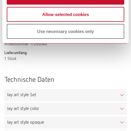
Lieferumfang:
1 Stück
Allow selected cookies
Use necessary cookies only
lay:art style Größe 4 cone
Artikelnummer 17250040
Lieferumfang:
1 Stück
Technische Daten
lay:art style Set
lay:art style color
lay:art style opaque