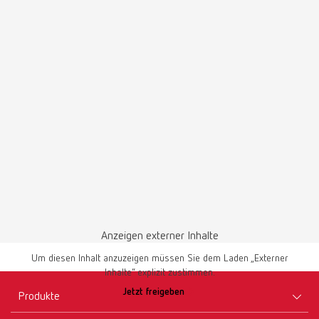
Brushes-Mixing-Trays_DE
PDF (2.11MB)
Deutsch (DE)
Herunterladen
Anzeigen externer Inhalte
Um diesen Inhalt anzuzeigen müssen Sie dem Laden „Externer
Inhalte“ explizit zustimmen.
Jetzt freigeben
Produkte