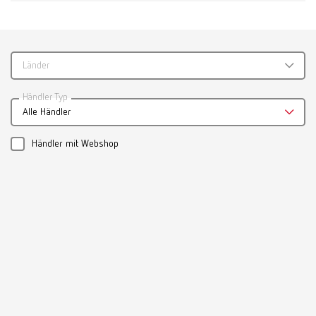
Länder
Katalog
Händler Typ
Alle Händler
RENFERT_CATALOG_DE.PDF
PDF (29.21MB)
Händler mit Webshop
Deutsch (DE)
Herunterladen