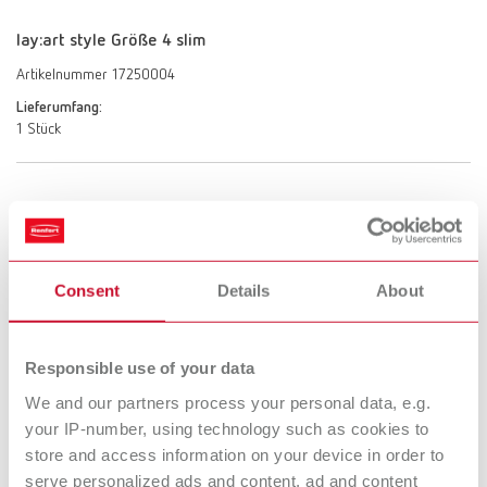
lay:art style Größe 4 slim
Artikelnummer 17250004
Lieferumfang:
1 Stück
lay:art style Größe 6 slim
Artikelnummer 17250006
Lieferumfang:
Consent
Details
About
1 Stück
Responsible use of your data
lay:art style Größe 8 slim
We and our partners process your personal data, e.g.
your IP-number, using technology such as cookies to
Artikelnummer 17250008
store and access information on your device in order to
Lieferumfang:
serve personalized ads and content, ad and content
1 Stück