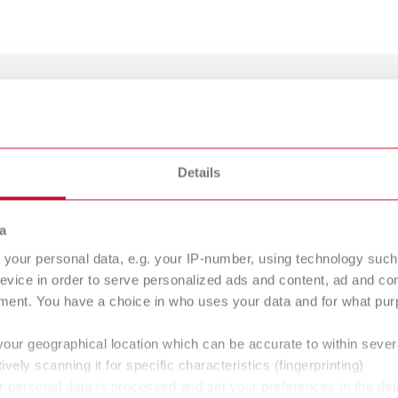
-Karbon
Details
lnummer 20650000
reibung:
g
a
Deutsch (DE)
e regelmäßige Reinigung des Keramikofens durch Absorbierung von O
Händler Typ
your personal data, e.g. your IP-number, using technology such
T_CATALOG_DE.PDF
umfang:
evice in order to serve personalized ads and content, ad and c
Alle Händler
.21MB)
k, inkl. 2 Metall-Haltestifte
ment. You have a choice in who uses your data and for what purp
your geographical location which can be accurate to within seve
ively scanning it for specific characteristics (fingerprinting)
-Tray K
 personal data is processed and set your preferences in the det