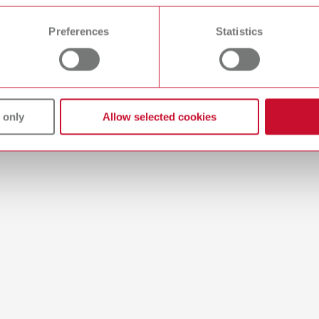
 time from the Cookie Declaration.
lnummer 19220100
Preferences
Statistics
reibung:
utträger mit keramischen Halte-stiften zur individuellen Positionier
atte (B x T x H) ca. 55 x 10 x 53 mm
umfang:
platten, 10 Keramik-Haltestifte
 only
Allow selected cookies
-Tray
lnummer 19220000
reibung:
örmiger, leichter Brenngutträger zur individuellen Positionierung vo
atte (B x T x H) ca. 55 x 53 x 10 mm
umfang:
platten, 6 geformte und 4 ungeformte Haltestifte