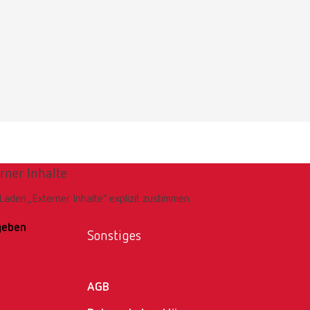
rner Inhalte
aden „Externer Inhalte“ explizit zustimmen.
igeben
Sonstiges
AGB