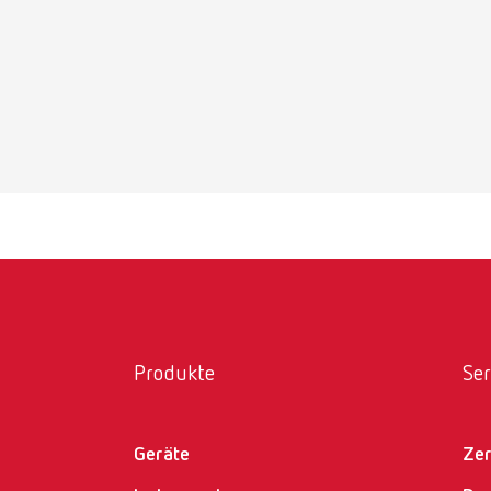
Halte
Artike
Liefer
20 x u
Halte
Artike
Produkte
Ser
Liefer
6 x gef
Geräte
Zer