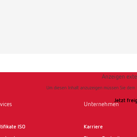
stifte für Mesh-Tray
lnummer 919220003
umfang:
ngeformt, Ø 1 mm
Anzeigen exte
stifte für Mesh-Tray
Um diesen Inhalt anzuzeigen müssen Sie dem L
lnummer 919220001
Jetzt fre
vices
Unternehmen
umfang:
ormt, 4 x ungeformt, Ø 1 mm
tifikate ISO
Karriere