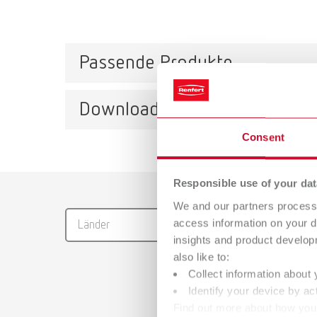
Passende Produkte
Downloads
Aktiv
Consent
Artike
Besch
Katalo
Responsible use of your dat
Für di
We and our partners process 
RENFER
Liefer
access information on your d
Länder
PDF (29
10 Stüc
insights and product develop
also like to:
Collect information about 
Identify your device by act
Mesh
Find out more about how your