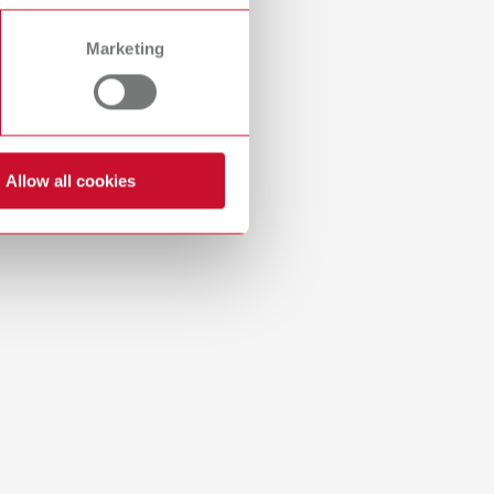
Russia
RU
Marketing
Spain
ES
ung von Kronen und Brücken im Keramikofen. Maße
Turkey
DE
Turkey
EN
Allow all cookies
United Kingdom
EN
United States
EN
United States
ES
n Kronen und Brücken im Keramikofen. Maße