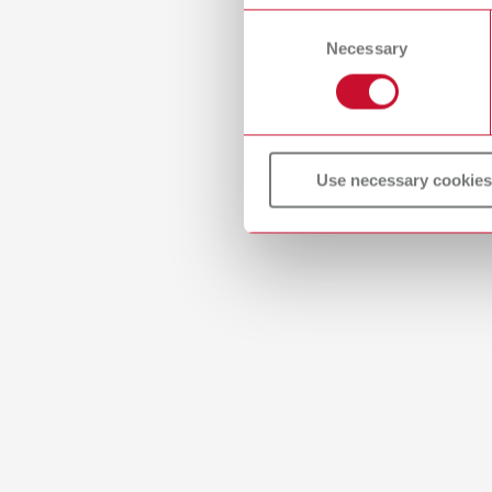
or withdraw your consent any
Artike
Consent
Necessary
Selection
Besch
Brenng
Grundpl
Liefer
2 Grund
Use necessary cookies
Mesh
Artike
Besch
Wabenf
Grundpl
Liefer
2 Grund