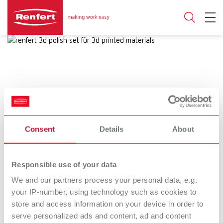
30.04.2026
3D-Druck trifft Poliersystem:
Consent
Details
About
Renfert stellt Polierpaste für 3D-
Responsible use of your data
gedruckte Materialien vor
We and our partners process your personal data, e.g.
Mit „Renfert Polish – 3D-printed
your IP-number, using technology such as cookies to
store and access information on your device in order to
materials“ bringt Renfert eine spezielle
serve personalized ads and content, ad and content
Diamantpolierpaste für gedruckte