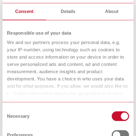
Colles/Scellants/
Vernis espaceurs
Consent
Details
About
Durcisseurs
Agents isolants
Marquage de
Responsible use of your data
surface
We and our partners process your personal data, e.g.
your IP-number, using technology such as cookies to
store and access information on your device in order to
Produits à
Moyens
serve personalized ads and content, ad and content
nettoyer
auxiliaires
measurement, audience insights and product
development. You have a choice in who uses your data
and for what purposes. If you allow, we would also like to:
Cires pour
Cires pour coulée
Collect information about your geographical location
couronnes et
de modèles
which can be accurate to within several meters
Pour un modelage naturel
bridges
Identify your device by actively scanning it for specific
Consent
plus simple.
characteristics (fingerprinting)
Necessary
Pour un modelage naturel
Selection
Find out more about how your personal data is processed
plus simple.
and set your preferences in the details section. You can
Preferences