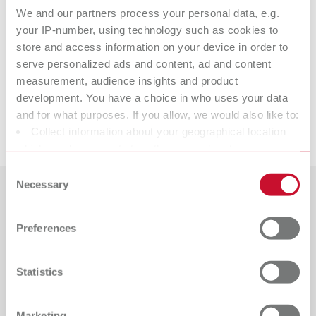
We and our partners process your personal data, e.g.
Артикульный номер 10521310
your IP-number, using technology such as cookies to
Комплект поставки:
store and access information on your device in order to
2 шт.
serve personalized ads and content, ad and content
measurement, audience insights and product
Подходящая продукция
development. You have a choice in who uses your data
and for what purposes. If you allow, we would also like to:
Скачивание документов
Collect information about your geographical location
ERGO Acryl Инструмент Нет. 3
which can be accurate to within several meters
Артикульный номер 10521300
Identify your device by actively scanning it for specific
Consent
characteristics (fingerprinting)
Necessary
Комплект поставки:
Selection
1 шт.
Find out more about how your personal data is processed
Страны
and set your preferences in the details section. You can
Preferences
change or withdraw your consent any time from the
каталог
Тип дилера
Все дилеры
Cookie Declaration.
RENFERT_CATALOG_RU.PDF
Statistics
PDF (29.12MB)
Дилеры с интернет-магазином
русский (RU)
Marketing