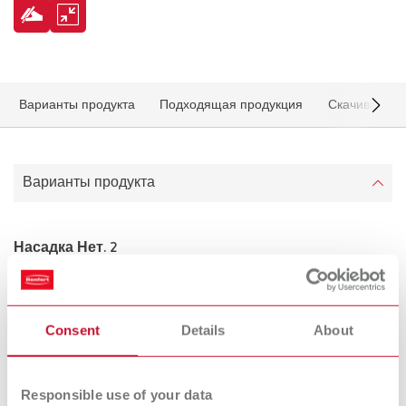
Варианты продукта
Подходящая продукция
Скачивание 
Варианты продукта
Насадка Нет. 2
Артикульный номер 10521210
Комплект поставки:
2 шт.
Consent
Details
About
Responsible use of your data
Насадка Нет. 3