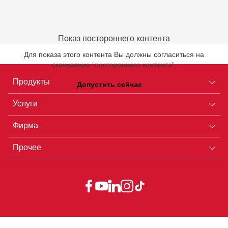
Показ постороннего контента
Для показа этого контента Вы должны согласиться на
скачивание "постороннего контента".
Продукты
Допустить сейчас
Услуги
Оборудование
Фирма
Инструменты
Сертификаты ISO
Материалы
Прочее
Скачивание документов
Карьера
Новинки
Дилеры
Портрет фирмы
AGB
Сервис
Философия в основе разработки продуктов
Datenschutzerklärung
Контакты со службой сервиса
Blog
От редакции
Partners