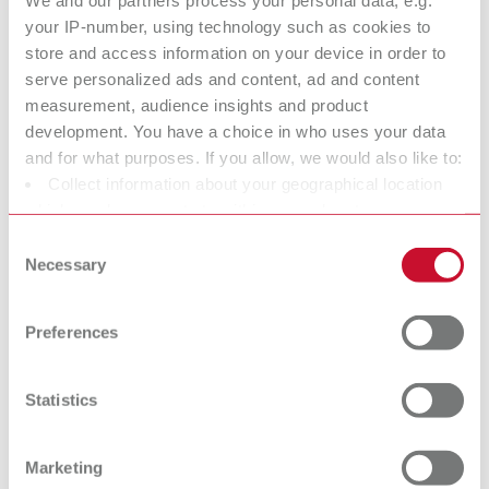
Saugschlauch 2 m inkl. 2 Endmuffen
your IP-number, using technology such as cookies to
store and access information on your device in order to
Technische Daten
serve personalized ads and content, ad and content
measurement, audience insights and product
development. You have a choice in who uses your data
SILENT compactCAM, 230-240 V
and for what purposes. If you allow, we would also like to:
Collect information about your geographical location
SILENT compactCAM, 220 V
which can be accurate to within several meters
Identify your device by actively scanning it for specific
SILENT compactCAM, 120 V
Consent
characteristics (fingerprinting)
Necessary
Selection
Find out more about how your personal data is processed
SILENT compactCAM, 100 V
and set your preferences in the details section. You can
Preferences
change or withdraw your consent any time from the
Cookie Declaration.
Zubehör
Statistics
Ersatzteile
Base cabinet
Marketing
Downloads