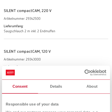
SILENT compactCAM, 220 V
Artikelnummer 29342500
Lieferumfang:
Saugschlauch 2 m inkl. 2 Endmuffen
SILENT compactCAM, 120 V
Artikelnummer 29343000
Lieferumfang:
Saugschlauch 2 m inkl. 2 Endmuffen
Consent
Details
About
SILENT compactCAM, 100 V
Artikelnummer 29343500
Responsible use of your data
Lieferumfang:
We and our partners process your personal data, e.g.