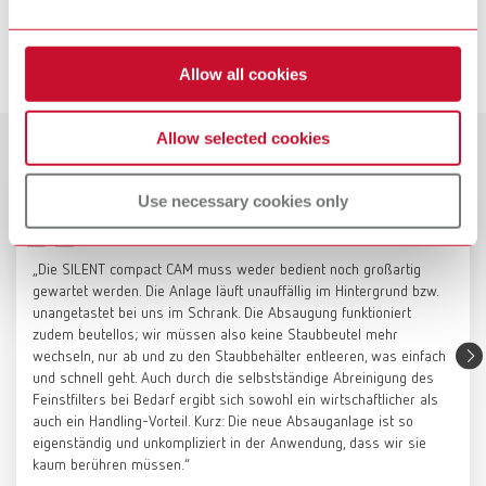
Artikelnummer 3820000000
SILENT compactCAM, 230-240 V
Artikelnummer 29342000
Beschreibung:
Service-Videos
Der pulverbeschichtete Unterschrank aus Stahlblech dient als stabile,
Allow all cookies
rollbare Basis für ein Fräsgerät bis 120 kg Gewicht und ermöglicht
Ersatzteilliste anzeigen
zugleich die integrierte Aufnahme der Renfert-CAM-Absaugungen, die
direkt an das Gerät angeschlossen werden. Bei Bedarf lassen sich die
Allow selected cookies
Rollen fixieren und die Stellfläche für das Fräsgerät ausnivellieren, um
Kundenstimmen
SILENT compactCAM, 220 V
Produktnavigator
einen sicheren und präzisen Stand zu gewährleisten. Auf der linken
Seite ist die Positionierung der CAM-Absaugung vorgesehen. Die rechte
Artikelnummer 29342500
Renfert CAM Guide DE
Use necessary cookies only
Seite bietet optional Platz für einen Kompressor zur Druckluftversorgung
des Fräsgeräts oder kann bei eingesetzter Verschlussplatte als
PDF (1.56MB)
Ersatzteilliste anzeigen
Stauraum für Materialien und Werkzeuge genutzt werden. In den beiden
„Die SILENT compact CAM muss weder bedient noch großartig
oberen Ablagefächern lassen sich Fräsblanks sowie Zubehör und
Deutsch (DE)
gewartet werden. Die Anlage läuft unauffällig im Hintergrund bzw.
Werkzeuge für das Fräsgerät übersichtlich aufbewahren.
unangetastet bei uns im Schrank. Die Absaugung funktioniert
SILENT compactCAM, 120 V
Technische Daten:
Höhe 856 mm, Tiefe 770 mm, Breite 850 mm
zudem beutellos; wir müssen also keine Staubbeutel mehr
Artikelnummer 29343000
Herunterladen
wechseln, nur ab und zu den Staubbehälter entleeren, was einfach
Farbe:
Signalweiß (RAL 9003)
Renfert Maintenance | SILENT
und schnell geht. Auch durch die selbstständige Abreinigung des
Ersatzteilliste anzeigen
Lieferumfang:
Feinstfilters bei Bedarf ergibt sich sowohl ein wirtschaftlicher als
compact: Filterwechsel
Unterschrank mit Einlegeboden auf Kompressorseite und Griffen (nicht
auch ein Handling-Vorteil. Kurz: Die neue Absauganlage ist so
installiert)
eigenständig und unkompliziert in der Anwendung, dass wir sie
kaum berühren müssen.“
SILENT compactCAM, 100 V