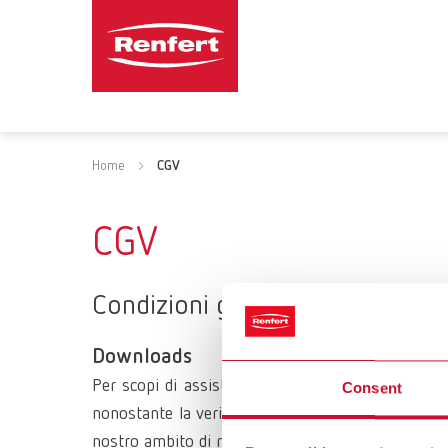
Home
CGV
CGV
Condizioni generali di fornitur
Downloads
Per scopi di assistenza e supporto, la Renfert Gm
Consent
nonostante la verifica antivirus attuale, non po
nostro ambito di responsabilità, consultate le nost