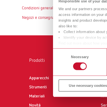
Responsible use of your dat
Condizioni generali di fornitura e pagamento
We and our partners process 
access information on your d
Negozi e consegna istruzioni
insights and product develop
also like to:
Collect information about 
Identify your device by act
Find out more about how your
or withdraw your consent any
Consent
Necessary
Selection
Prodotti
Ser
Apparecchi
Cer
Use necessary cookies
Strumenti
Do
Materiali
Riv
Novità
Ser