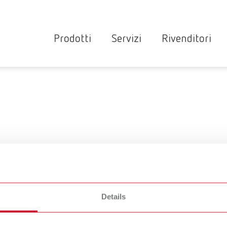
Prodotti
Servizi
Rivenditori
Apparecchi
Ricerca
Panoramica del serviz
rivenditori e
Strumenti
partner del
Contatto
Ri
Materiali
servizio
servizio
assistenza
assistenza
Novità
a e pagamento
Garanzia
RE
Partner
Prodotti per
operativa
specializzati
lo studio
Renfert
dentistico
bH mette a disposizione dati da scaricare. Tutti gli eventual
Details
ssiamo completamente escludere danni o minacce rappresentate d
re CGV al punto 5) (c).