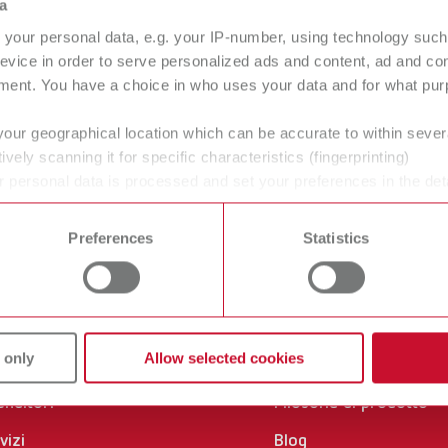
a
your personal data, e.g. your IP-number, using technology such
evice in order to serve personalized ads and content, ad and c
ment. You have a choice in who uses your data and for what purp
your geographical location which can be accurate to within seve
ively scanning it for specific characteristics (fingerprinting)
 personal data is processed and set your preferences in the det
 time from the Cookie Declaration.
Preferences
Statistics
vizi
Azienda
tificati ISO
Carriera
 only
Allow selected cookies
wnload
Profilo aziendale
enditori
Filosofia di prodotto
vizi
Blog